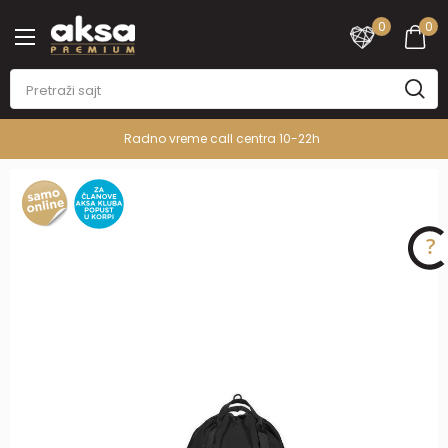
0
0
Radno vreme call centra 10-22h