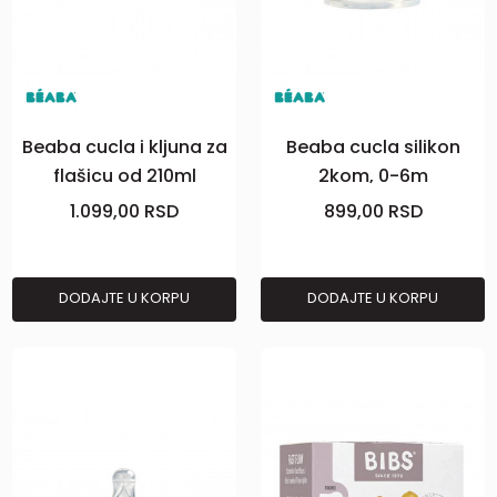
Beaba cucla i kljuna za
Beaba cucla silikon
flašicu od 210ml
2kom, 0-6m
1.099,00
RSD
899,00
RSD
DODAJTE U KORPU
DODAJTE U KORPU