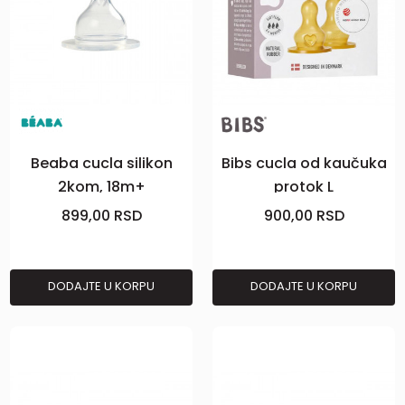
Beaba cucla silikon
Bibs cucla od kaučuka
2kom, 18m+
protok L
899,00
RSD
900,00
RSD
DODAJTE U KORPU
DODAJTE U KORPU