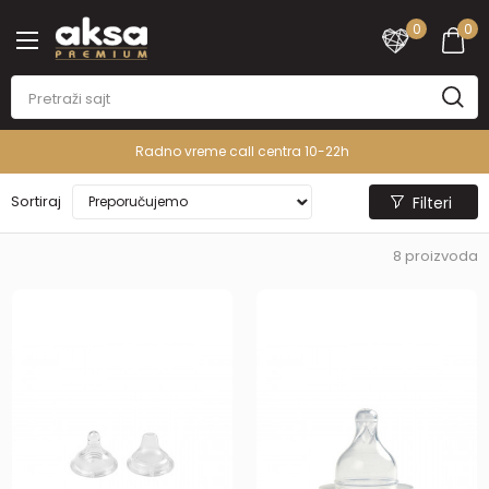
0
0
Radno vreme call centra 10-22h
Sortiraj
Filteri
8
proizvoda