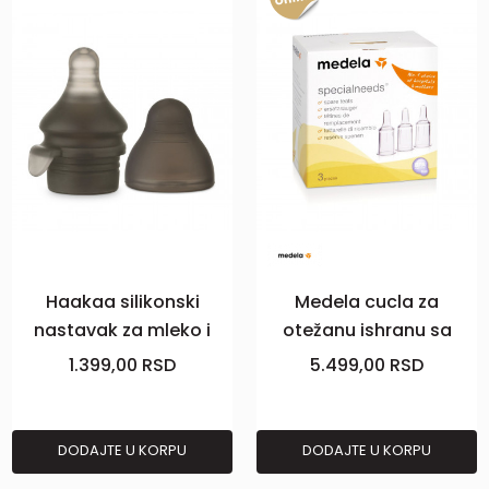
Haakaa silikonski
Medela cucla za
nastavak za mleko i
otežanu ishranu sa
sokiće
membranom 3 kom
1.399,00
RSD
5.499,00
RSD
DODAJTE U KORPU
DODAJTE U KORPU