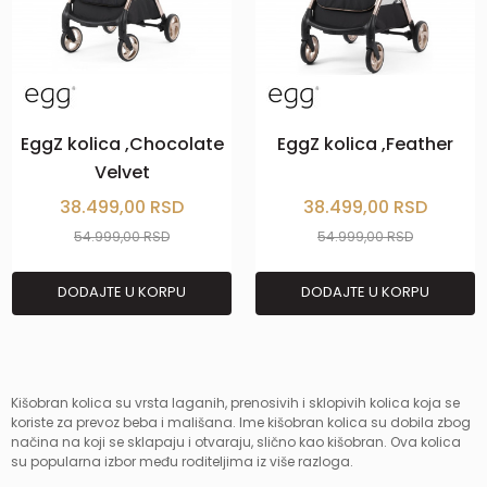
EggZ kolica ,Chocolate
EggZ kolica ,Feather
Velvet
38.499,00
RSD
38.499,00
RSD
54.999,00
RSD
54.999,00
RSD
DODAJTE U KORPU
DODAJTE U KORPU
Kišobran kolica su vrsta laganih, prenosivih i sklopivih kolica koja se
koriste za prevoz beba i mališana. Ime kišobran kolica su dobila zbog
načina na koji se sklapaju i otvaraju, slično kao kišobran. Ova kolica
su popularna izbor među roditeljima iz više razloga.