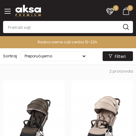
0
0
Radno vreme call centra 10-22h
Sortiraj
Filteri
2
proizvoda