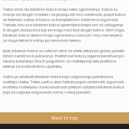
Treba istaći da kišobran kolica imaju neka ograničenja. Kolica su
manja od drugih modela i ne pružaju isti nivo udobnosti, poput kolica
za terensku vožnju ili kolica sa kompleksnim sistemima sigurnosti.
Takođe, nisu sva kišobran kolica opremljena korpicom za odlaganje
ili drugim dodacima koji se mogu naći kod drugih kolica. Osim toga,
kišobran kolica obično imaju ograničenu nosivost i nisu namenjena
za duge šetnje ili vožnju po neravnom terenu.
Ipak, kišobran kolica su odličan izbor za izlete, šetnje po gradu, posete
tržnim centrima ili putovanja. Praktičnost kolica, lagana konstrukcija i
lakoća korišćenja čine ih pogodnim za roditelje koji žele praktično
rešenje za svakodnevnu upotrebu.
Važno je odabrati kišobran kolica koja odgovaraju potrebama
roditelja i bebe. Treba uzeti u obzir faktore poput udobnosti, sigurnosti,
kvaliteta materijala i funkcionalnosti prilikom odabira kišobran kolica
koja će najbolje odgovarati vama i vašoj porodici.
Back to top