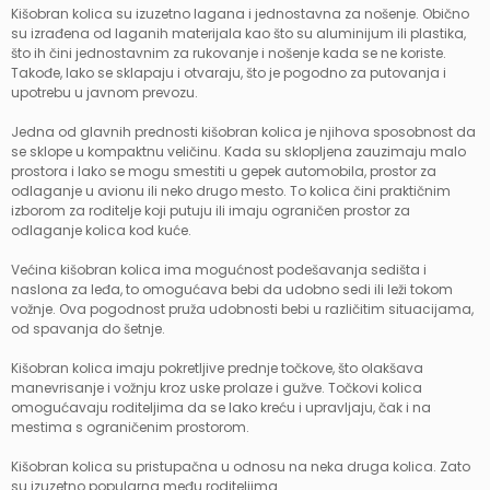
Kišobran kolica su izuzetno lagana i jednostavna za nošenje. Obično
su izrađena od laganih materijala kao što su aluminijum ili plastika,
što ih čini jednostavnim za rukovanje i nošenje kada se ne koriste.
Takođe, lako se sklapaju i otvaraju, što je pogodno za putovanja i
upotrebu u javnom prevozu.
Jedna od glavnih prednosti kišobran kolica je njihova sposobnost da
se sklope u kompaktnu veličinu. Kada su sklopljena zauzimaju malo
prostora i lako se mogu smestiti u gepek automobila, prostor za
odlaganje u avionu ili neko drugo mesto. To kolica čini praktičnim
izborom za roditelje koji putuju ili imaju ograničen prostor za
odlaganje kolica kod kuće.
Većina kišobran kolica ima mogućnost podešavanja sedišta i
naslona za leđa, to omogućava bebi da udobno sedi ili leži tokom
vožnje. Ova pogodnost pruža udobnosti bebi u različitim situacijama,
od spavanja do šetnje.
Kišobran kolica imaju pokretljive prednje točkove, što olakšava
manevrisanje i vožnju kroz uske prolaze i gužve. Točkovi kolica
omogućavaju roditeljima da se lako kreću i upravljaju, čak i na
mestima s ograničenim prostorom.
Kišobran kolica su pristupačna u odnosu na neka druga kolica. Zato
su izuzetno popularna među roditeljima.