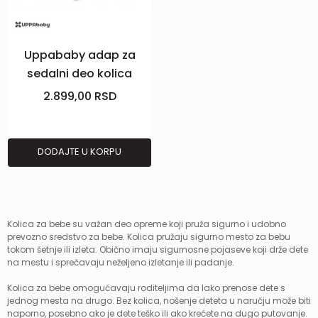
Uppababy adap za
sedalni deo kolica
Vista V2,donji
2.899,00
RSD
DODAJTE U KORPU
Kolica za bebe su važan deo opreme koji pruža sigurno i udobno
prevozno sredstvo za bebe. Kolica pružaju sigurno mesto za bebu
tokom šetnje ili izleta. Obično imaju sigurnosne pojaseve koji drže dete
na mestu i sprečavaju neželjeno izletanje ili padanje.
Kolica za bebe omogućavaju roditeljima da lako prenose dete s
jednog mesta na drugo. Bez kolica, nošenje deteta u naručju može biti
naporno, posebno ako je dete teško ili ako krećete na dugo putovanje.