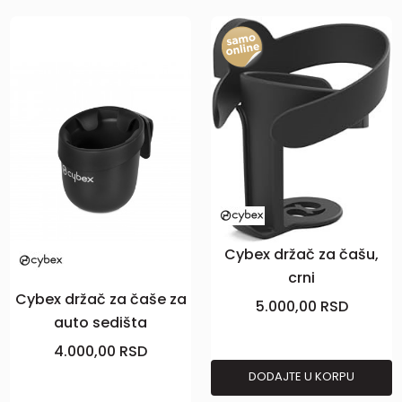
Cybex držač za čašu,
crni
Cybex držač za čaše za
5.000,00
RSD
auto sedišta
4.000,00
RSD
DODAJTE U KORPU