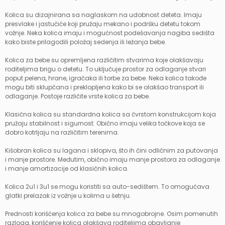
Kolica su dizajnirana sa naglaskom na udobnost deteta. Imaju
presvlake i jastučiće koji pružaju mekano i podršku detetu tokom
vožnje. Neka kolica imaju i mogućnost podešavanja nagiba sedišta
kako biste prilagodili položaj sedenja ili ležanja bebe.
Kolica za bebe su opremljena različitim stvarima koje olakšavaju
roditeljima brigu o detetu. To uključuje prostor za odlaganje stvari
poput pelena, hrane, igračaka ili torbe za bebe. Neka kolica takođe
mogu biti sklupčana i preklopljena kako bi se olakšao transport ili
odlaganje. Postoje različite vrste kolica za bebe.
Klasična kolica su standardna kolica sa čvrstom konstrukcijom koja
pružaju stabilnost i sigurnost. Obično imaju velika točkove koja se
dobro kotrljaju na različitim terenima.
Kišobran kolica su lagana i sklopiva, što ih čini odličnim za putovanja
i manje prostore. Međutim, obično imaju manje prostora za odlaganje
i manje amortizacije od klasičnih kolica.
Kolica 2u1 i 3u1 se mogu koristiti sa auto-sedištem. To omogućava
glatki prelazak iz vožnje u kolima u šetnju.
Prednosti korišćenja kolica za bebe su mnogobrojne. Osim pomenutih
razloga, korišćenje kolica olakšava roditeljima obavljanje