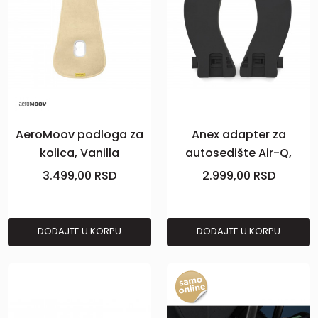
AeroMoov podloga za
Anex adapter za
kolica, Vanilla
autosedište Air-Q,
black
3.499,00
RSD
2.999,00
RSD
DODAJTE U KORPU
DODAJTE U KORPU