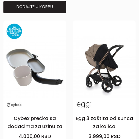
DODAJTE U KORPU
Cybex prečka sa
Egg 3 zaštita od sunca
dodacima za užinu za
za kolica
Priam i Mios
4.000,00
RSD
3.999,00
RSD