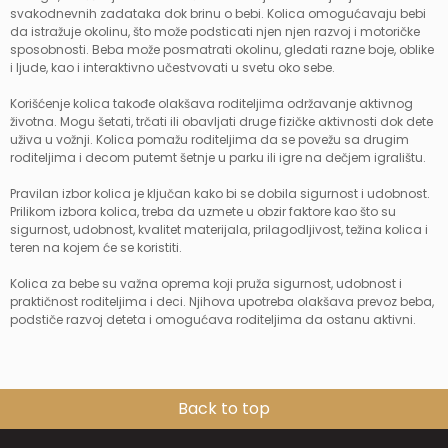
svakodnevnih zadataka dok brinu o bebi. Kolica omogućavaju bebi
da istražuje okolinu, što može podsticati njen njen razvoj i motoričke
sposobnosti. Beba može posmatrati okolinu, gledati razne boje, oblike
i ljude, kao i interaktivno učestvovati u svetu oko sebe.
Korišćenje kolica takođe olakšava roditeljima održavanje aktivnog
životna. Mogu šetati, trčati ili obavljati druge fizičke aktivnosti dok dete
uživa u vožnji. Kolica pomažu roditeljima da se povežu sa drugim
roditeljima i decom putemt šetnje u parku ili igre na dečjem igralištu.
Pravilan izbor kolica je ključan kako bi se dobila sigurnost i udobnost.
Prilikom izbora kolica, treba da uzmete u obzir faktore kao što su
sigurnost, udobnost, kvalitet materijala, prilagodljivost, težina kolica i
teren na kojem će se koristiti.
Kolica za bebe su važna oprema koji pruža sigurnost, udobnost i
praktičnost roditeljima i deci. Njihova upotreba olakšava prevoz beba,
podstiče razvoj deteta i omogućava roditeljima da ostanu aktivni.
Back to top