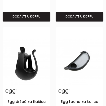
DODAJTE U KORPU
DODAJTE U KORPU
Egg držač za flašicu
Egg tacna za kolica