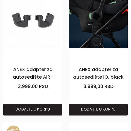
ANEX adapter za
ANEX adapter za
autosedište AIR-
autosedište IQ, black
Z,black
3.999,00
RSD
3.999,00
RSD
DODAJTE U KORPU
DODAJTE U KORPU