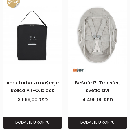
Anex torba za nošenje
BeSafe iZi Transfer,
kolica Air-Q, black
svetlo sivi
3.999,00
RSD
4.499,00
RSD
DODAJTE U KORPU
DODAJTE U KORPU