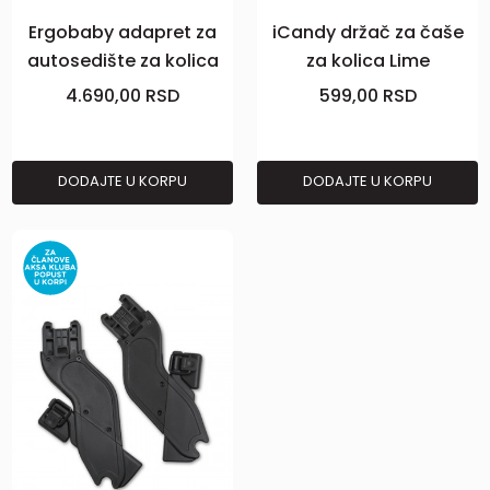
Ergobaby adapret za
iCandy držač za čaše
autosedište za kolica
za kolica Lime
Metro+
4.690,00
RSD
599,00
RSD
DODAJTE U KORPU
DODAJTE U KORPU