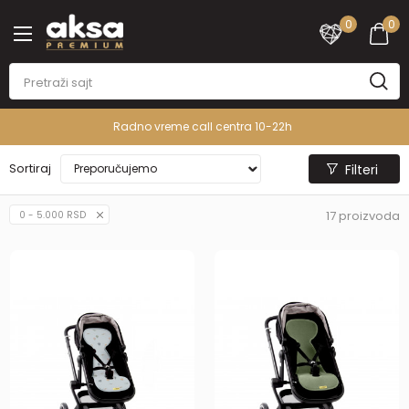
0
0
PREMIUM ASORTIMAN
Sortiraj
Filteri
17
proizvoda
0 - 5.000 RSD