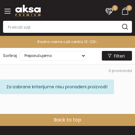
0
0
Radno vreme call centra 10-22h
Sortiraj
Filteri
0
proizvoda
Za izabrane kriterijume nisu pronađeni proizvodi!
Back to top