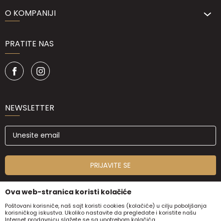
O KOMPANIJI
PRATITE NAS
NEWSLETTER
PRIJAVITE SE
Ova web-stranica koristi kolačiće
Poštovani korisniče, naš sajt koristi cookies (kolačiće) u cilju poboljšanja
korisničkog iskustva. Ukoliko nastavite da pregledate i koristite našu
Internet prodavnicu slažete se sa upotrebom kolačića.