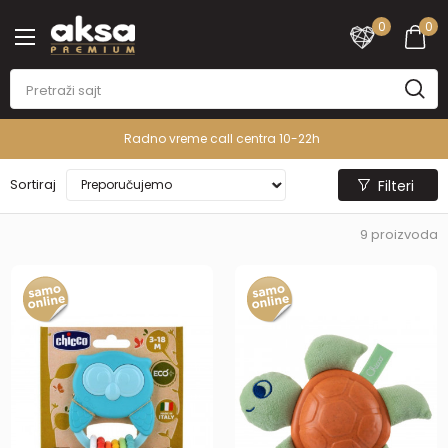
0
0
Radno vreme call centra 10-22h
Sortiraj
Filteri
9
proizvoda