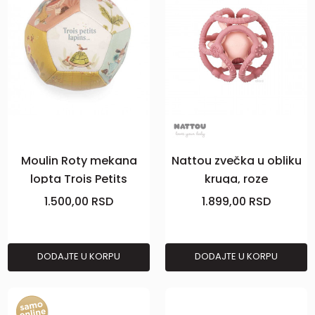
Moulin Roty mekana
Nattou zvečka u obliku
lopta Trois Petits
kruga, roze
1.500,00
RSD
1.899,00
RSD
DODAJTE U KORPU
DODAJTE U KORPU