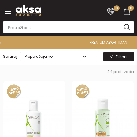
0
0
PREMIUM ASORTIMAN
Sortiraj
Filteri
84
proizvoda