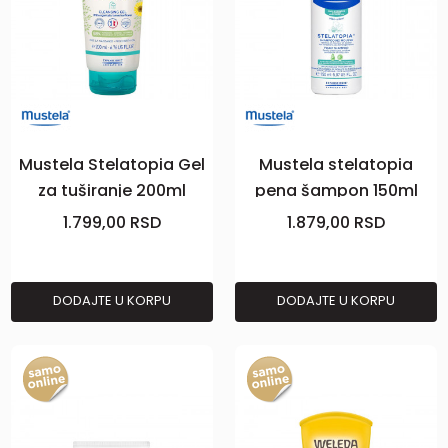
Mustela Stelatopia Gel
Mustela stelatopia
za tuširanje 200ml
pena šampon 150ml
1.799,00
RSD
1.879,00
RSD
DODAJTE U KORPU
DODAJTE U KORPU