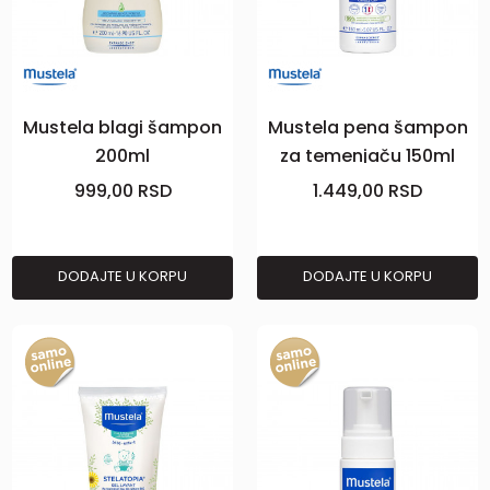
Mustela blagi šampon
Mustela pena šampon
200ml
za temenjaču 150ml
999,00
RSD
1.449,00
RSD
DODAJTE U KORPU
DODAJTE U KORPU