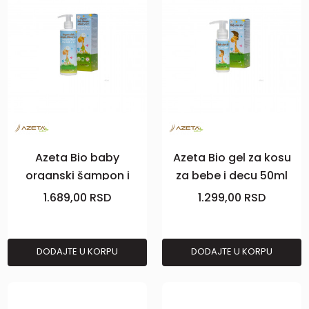
Azeta Bio baby
Azeta Bio gel za kosu
organski šampon i
za bebe i decu 50ml
kupka 2u1 200ml
1.689,00
RSD
1.299,00
RSD
DODAJTE U KORPU
DODAJTE U KORPU