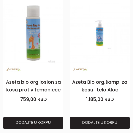
Azeta bio org losion za
Azeta Bio org.šamp. za
kosu protiv temanjece
kosu i telo Aloe
50ml
Vera200ml
759,00
RSD
1.185,00
RSD
DODAJTE U KORPU
DODAJTE U KORPU