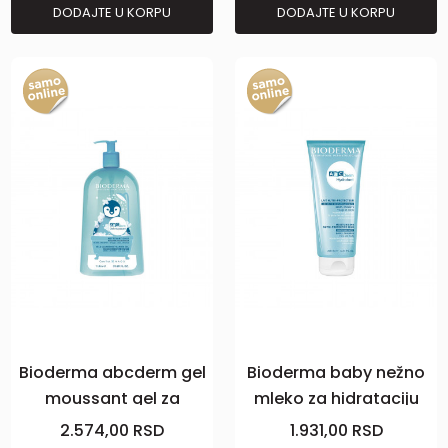
DODAJTE U KORPU
DODAJTE U KORPU
Bioderma abcderm gel
Bioderma baby nežno
moussant gel za
mleko za hidrataciju
kupanje 1l
kože200ml
2.574,00
RSD
1.931,00
RSD