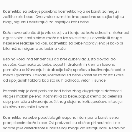
Kozmetika za bebe je posebna kozmetika koja se koristi za negu i
zaštitu kože beba. Ova vrsta kozmetike ima posebne sastojke koji su
blagi, sigurni i neiritirajući za osjetljivu kožu bebe.
Koža novorođenčadi je vrlo osetljiva i tanja od kože odraslih. Izloženost
agresivnim sastojcima može da izazove iritaciju, crvenilo ili druge
neželjene reakcije na koži. Kozmetika za bebe napravljena je kako bi
bila nežna i sigurna za bebinu kožu.
Bebina koža ima tendenciju da brže gube vlagu, što dovodi do
suvoće. Kozmetika za bebe, poput hidratantnih krema i losiona
pomaže u održavanju hidratacije kože, sprečava isušivanje, čineći je
meko i glatkom. Takođe, kozmetika za bebe koristi se za zaštitu kože
od spoljašnih faktora kao što su hladnoća, vetar ili sunce.
Pelenski osip je čest problem kod beba zbog dugotrajne izloženosti
vlage i mokrih pelena. Kozmetika za bebe, poput krema za pelenski
osip, pomaže u stvaranju zaštitnog sloja na koži, sprečava iritaciju i
ublažava crvenilo i svrab
Kozmetika za bebe, poput blagih sapuna i šampona koristi se za
pranje bebine kože i kose. Ovi proizvodi su obično pH neutralni i ne
sadrže jake deterdžente ili mirise koji mogu da iritiraju kožu. Redovna