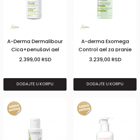
A-Derma Dermalibour
A-derma Exomega
Cica+penušavi gel
Control gel za pranje
250ml
2u1 500 ml
2.399,00
RSD
3.239,00
RSD
DODAJTE U KORPU
DODAJTE U KORPU