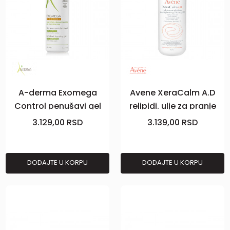
A-derma Exomega
Avene XeraCalm A.D
Control penušavi gel
relipidi. ulje za pranje
500 ml
400ml
3.129,00
RSD
3.139,00
RSD
DODAJTE U KORPU
DODAJTE U KORPU