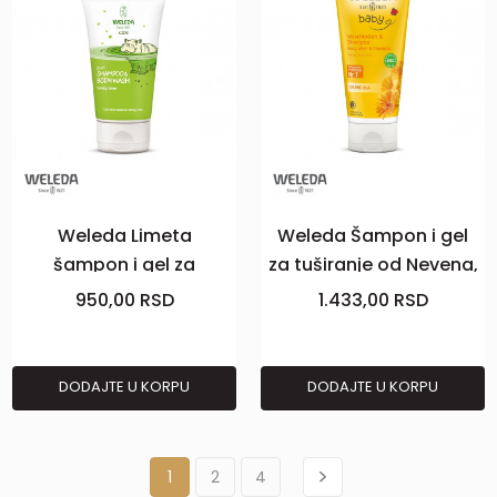
Weleda Limeta
Weleda Šampon i gel
šampon i gel za
za tuširanje od Nevena,
tuširanje, 150 ml
200ml
950,00
RSD
1.433,00
RSD
DODAJTE U KORPU
DODAJTE U KORPU
1
2
4