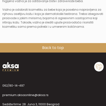
higijena važna je za održavanje čiste i zdrave kože beba.
Važno je odabrati kozmetiku za bebe koja je posebno napravljena za
njihovu osetljivu kožu i koja je dermatološki testirana. Treba izbegavati
proizvode s jakim mirisima, bojama ili agresivnim sastojcima koji
iritiraju kožu. Takođe, važno je slediti upute proizvođača i koristiti
kozmetiku samo prema potrebi i u umerenim količinama.
Back to top
062/80-14-497
premium.aksaonline@aksa.rs
Sedište firme: 28. Juna 3, 11000 Beograd