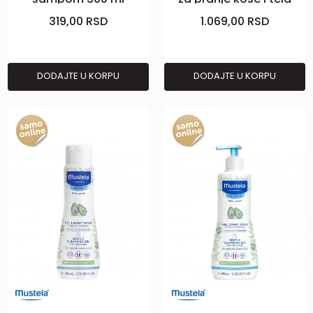
200ml
319,00
RSD
1.069,00
RSD
DODAJTE U KORPU
DODAJTE U KORPU