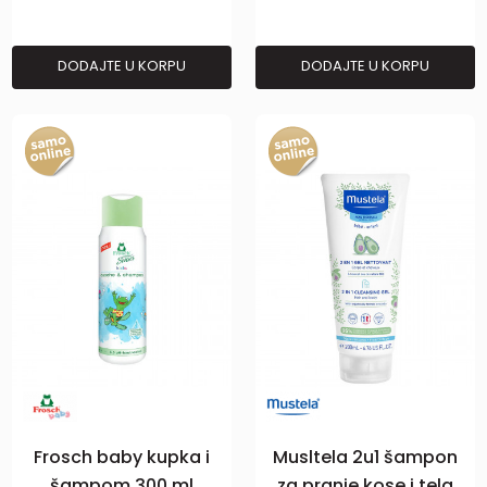
DODAJTE U KORPU
DODAJTE U KORPU
Frosch baby kupka i
Musltela 2u1 šampon
šampom 300 ml
za pranje kose i tela