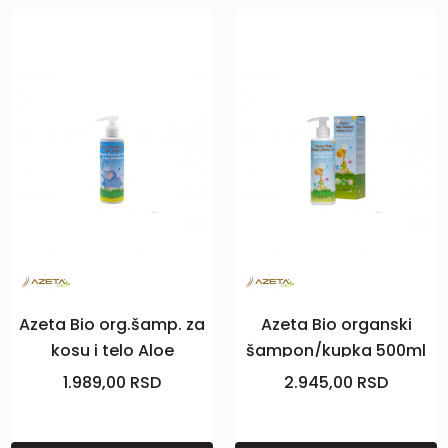
Azeta Bio org.šamp. za
Azeta Bio organski
kosu i telo Aloe
šampon/kupka 500ml
Vera500ml
1.989,00
RSD
2.945,00
RSD