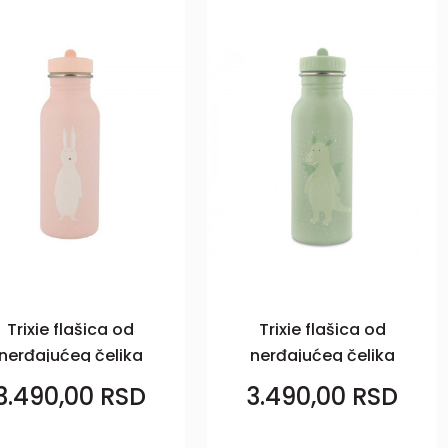
Trixie flašica od
Trixie flašica od
nerđajućeg čelika
nerđajućeg čelika
500ml Zeka
500ml Zmaj
3.490,00
RSD
3.490,00
RSD