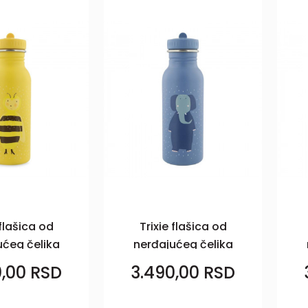
 flašica od
Trixie flašica od
ućeg čelika
nerđajućeg čelika
l Pčelica
500ml Slon
0,00
RSD
3.490,00
RSD