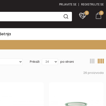
PRIJAVITE SE
REGISTRUJTE SE
0
0
šetnja
Prikaži
po strani
26
proizvoda