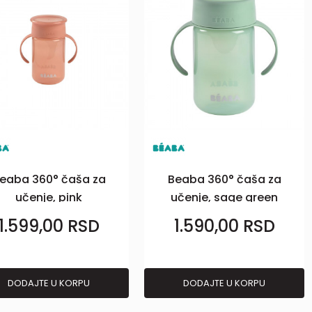
eaba 360° čaša za
Beaba 360° čaša za
učenje, pink
učenje, sage green
1.599,00
RSD
1.590,00
RSD
DODAJTE U KORPU
DODAJTE U KORPU