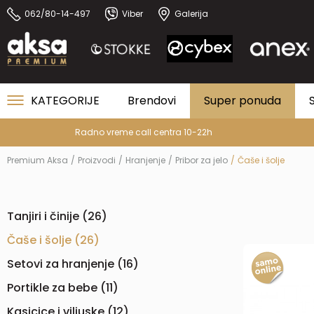
062/80-14-497
Viber
Galerija
KATEGORIJE
Brendovi
Super ponuda
Premium Aksa
Proizvodi
Hranjenje
Pribor za jelo
Čaše i šolje
Tanjiri i činije
(26)
Čaše i šolje
(26)
Setovi za hranjenje
(16)
Portikle za bebe
(11)
Kasicice i viljuske
(12)