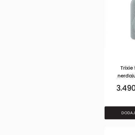
Trixie
nerđaj
500m
3.49
DODAJ