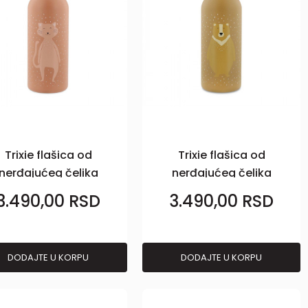
Trixie flašica od
Trixie flašica od
nerđajućeg čelika
nerđajućeg čelika
500ml Maca
500ml Meda
3.490,00
RSD
3.490,00
RSD
DODAJTE U KORPU
DODAJTE U KORPU