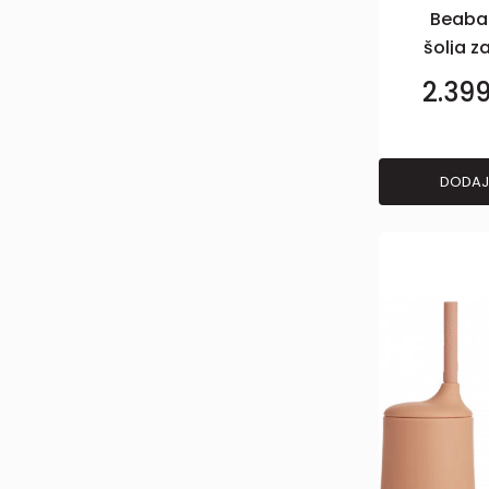
Beaba 
šolja za
sag
2.39
DODAJ