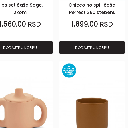
ibs set čaša Sage,
Chicco no spill čaša
2kom
Perfect 360 stepeni,
12+
1.560,00
RSD
1.699,00
RSD
DODAJTE U KORPU
DODAJTE U KORPU