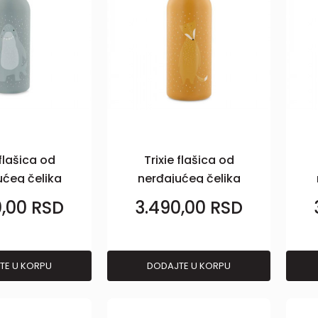
 flašica od
Trixie flašica od
ućeg čelika
nerđajućeg čelika
l Ajkula
500ml lisica
0,00
RSD
3.490,00
RSD
TE U KORPU
DODAJTE U KORPU