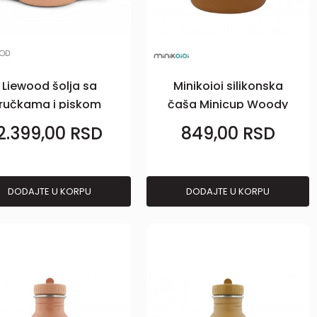
Liewood šolja sa
Minikoioi silikonska
ručkama i piskom
čaša Minicup Woody
Katinka, TRose
Brown
2.399,00
RSD
849,00
RSD
DODAJTE U KORPU
DODAJTE U KORPU