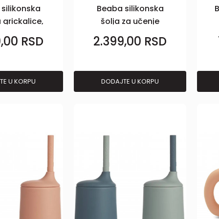
silikonska
Beaba silikonska
B
 grickalice,
šolja za učenje
e green
300ml, pink
9,00
RSD
2.399,00
RSD
TE U KORPU
DODAJTE U KORPU