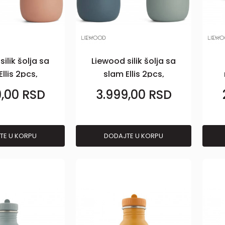
ilik šolja sa
Liewood silik šolja sa
llis 2pcs,
slam Ellis 2pcs,
se/Pale
WBlue/Dove
9,00
RSD
3.999,00
RSD
TE U KORPU
DODAJTE U KORPU