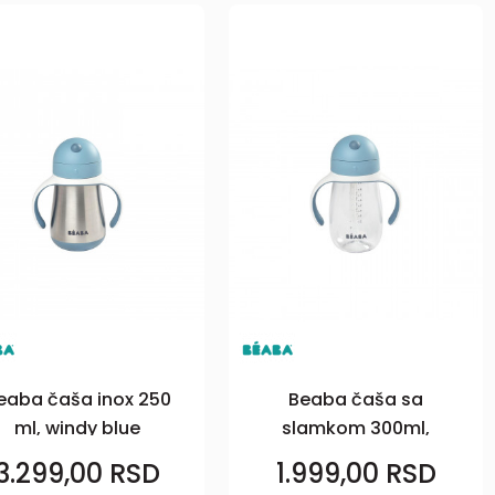
eaba čaša inox 250
Beaba čaša sa
ml, windy blue
slamkom 300ml,
windy blue
3.299,00
RSD
1.999,00
RSD