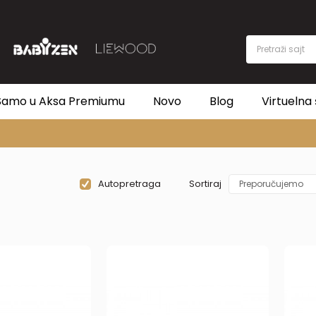
Pretraži sajt
Samo u Aksa Premiumu
Novo
Blog
Virtuelna 
PREMIUM ASORTIMAN
Autopretraga
Sortiraj