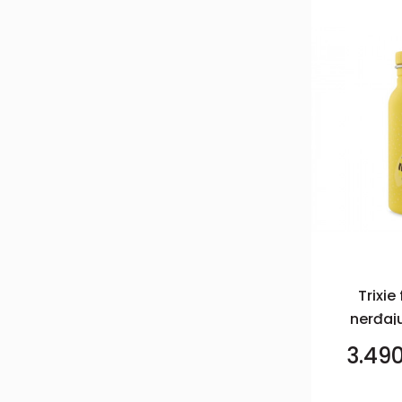
Trixie
nerđaj
500m
3.49