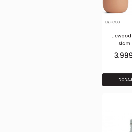
Liewood s
slam E
TRo
3.99
DODAJ