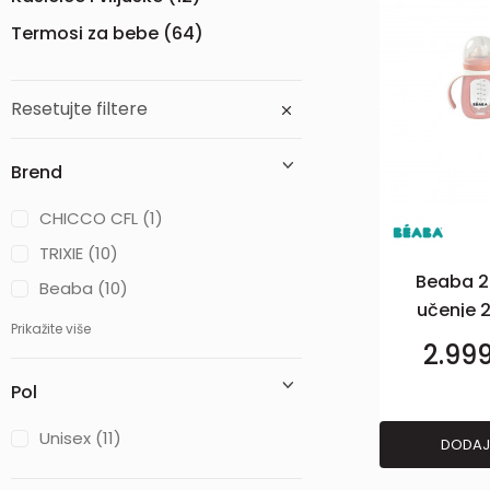
Termosi za bebe
(64)
Resetujte filtere
Brend
CHICCO CFL (1)
TRIXIE (10)
Beaba 2u
Beaba (10)
učenje 2
Prikažite više
2.99
Pol
Unisex (11)
DODAJ