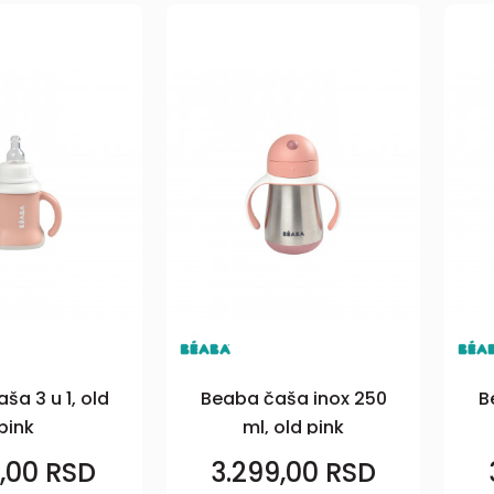
ša 3 u 1, old
Beaba čaša inox 250
B
pink
ml, old pink
9,00
RSD
3.299,00
RSD