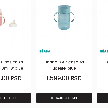
1 flašica za
Beaba 360° čaša za
B
10ml, w.blue
učenje, blue
9,00
RSD
1.599,00
RSD
TE U KORPU
DODAJTE U KORPU