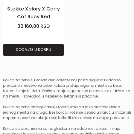
Stokke Xplory X Carry
Cot Ruby Red
32.160,00
RSD
DODAJTE U KORPU
Kolica za bebe su važan deo opreme koji pruža sigurno i udobno
prevozno sredstvo za bebe. Kolica pružaju sigurno mesto za bebu
tokom šetnje ili izleta. Obično imaju sigurnosne pojaseve koji drže dete
na mestu i sprečavaju neželjeno izletanje ili padanje.
Kolica za bebe omogućavaju roditeljima da lako prenose dete s
jednog mesta na drugo. Bez kolica, nošenje deteta u naručju može biti
naporno, posebno ako je dete teško ili ako krećete na dugo putovanje.
Kolica su dizajnirana sa naglaskom na udobnost deteta. Imaju
presvlake i jastučiće koji pružaju mekano i podršku detetu tokom