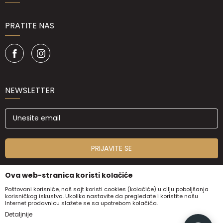
PRATITE NAS
NEWSLETTER
PRIJAVITE SE
Ova web-stranica koristi kolačiće
Poštovani korisniče, naš sajt koristi cookies (kolačiće) u cilju poboljšanja
korisničkog iskustva. Ukoliko nastavite da pregledate i koristite našu
Internet prodavnicu slažete se sa upotrebom kolačića.
Detaljnije