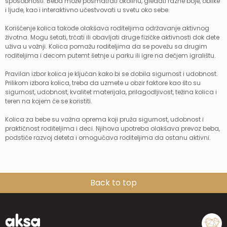
sposobnosti. Beba može posmatrati okolinu, gledati razne boje, oblike
i ljude, kao i interaktivno učestvovati u svetu oko sebe.
Korišćenje kolica takođe olakšava roditeljima održavanje aktivnog
životna. Mogu šetati, trčati ili obavljati druge fizičke aktivnosti dok dete
uživa u vožnji. Kolica pomažu roditeljima da se povežu sa drugim
roditeljima i decom putemt šetnje u parku ili igre na dečjem igralištu.
Pravilan izbor kolica je ključan kako bi se dobila sigurnost i udobnost.
Prilikom izbora kolica, treba da uzmete u obzir faktore kao što su
sigurnost, udobnost, kvalitet materijala, prilagodljivost, težina kolica i
teren na kojem će se koristiti.
Kolica za bebe su važna oprema koji pruža sigurnost, udobnost i
praktičnost roditeljima i deci. Njihova upotreba olakšava prevoz beba,
podstiče razvoj deteta i omogućava roditeljima da ostanu aktivni.
Back to top