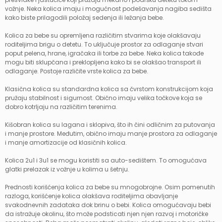
vožnje. Neka kolica imaju i mogućnost podešavanja nagiba sedišta
kako biste prilagodili položaj sedenja ili ležanja bebe.
Kolica za bebe su opremljena različitim stvarima koje olakšavaju
roditeljima brigu o detetu. To uključuje prostor za odlaganje stvari
poput pelena, hrane, igračaka ili torbe za bebe. Neka kolica takođe
mogu biti sklupčana i preklopljena kako bi se olakšao transport ili
odlaganje. Postoje različite vrste kolica za bebe.
Klasična kolica su standardna kolica sa čvrstom konstrukcijom koja
pružaju stabilnost i sigurnost. Obično imaju velika točkove koja se
dobro kotrljaju na različitim terenima.
Kišobran kolica su lagana i sklopiva, što ih čini odličnim za putovanja
i manje prostore. Međutim, obično imaju manje prostora za odlaganje
i manje amortizacije od klasičnih kolica.
Kolica 2u1 i 3u1 se mogu koristiti sa auto-sedištem. To omogućava
glatki prelazak iz vožnje u kolima u šetnju.
Prednosti korišćenja kolica za bebe su mnogobrojne. Osim pomenutih
razloga, korišćenje kolica olakšava roditeljima obavljanje
svakodnevnih zadataka dok brinu o bebi. Kolica omogućavaju bebi
da istražuje okolinu, što može podsticati njen njen razvoj i motoričke