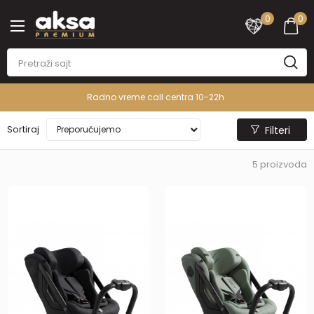
0
0
Radno vreme call centra 10-22h
Sortiraj
Filteri
5
proizvoda