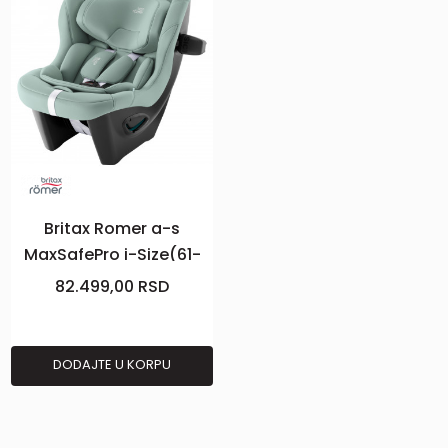
Britax Romer a-s
MaxSafePro i-Size(61-
125cm),JGren
82.499,00
RSD
DODAJTE U KORPU