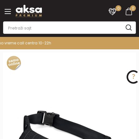
0
0
PREMIUM ASORTIMAN