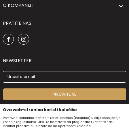
O KOMPANIJI
PRATITE NAS
NEWSLETTER
PRIJAVITE SE
Ova web-stranica koristi kolačiće
Poštovani korisniče, naš sajt koristi cookies (kolačiće) u cilju poboljšanja
korisničkog iskustva. Ukoliko nastavite da pregledate i koristite našu
Internet prodavnicu slažete se sa upotrebom kolačića.