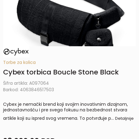
Torbe za kolica
Cybex torbica Boucle Stone Black
Šifra artikla:
A097064
Barkod:
4063846517503
Cybex je nemački brend koji svojim inovativnim dizajnom,
jednostavnošću i pre svega fokusu na bezbednost stvara
artikle koji su ispred svog vremena. To potvrđuje p
...
Detaljnije