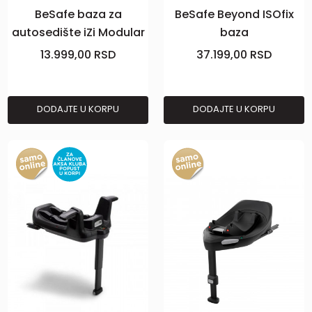
BeSafe baza za
BeSafe Beyond ISOfix
autosedište iZi Modular
baza
i-Size
13.999,00
RSD
37.199,00
RSD
DODAJTE U KORPU
DODAJTE U KORPU