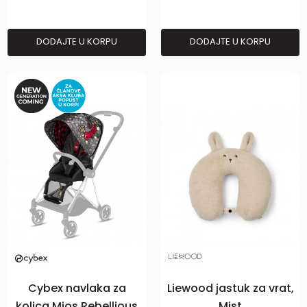
DODAJTE U KORPU
DODAJTE U KORPU
Cybex navlaka za
Liewood jastuk za vrat,
kolica Mios Rebellious
Mist