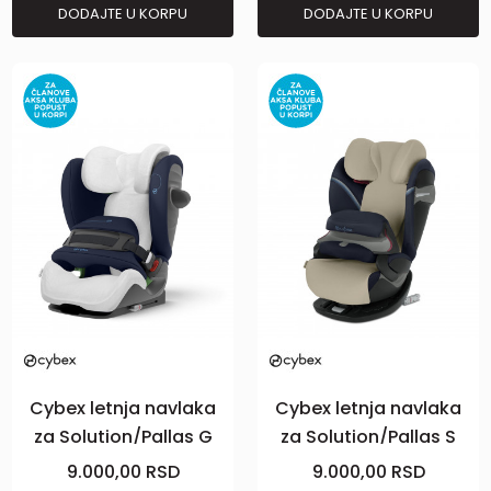
DODAJTE U KORPU
DODAJTE U KORPU
Cybex letnja navlaka
Cybex letnja navlaka
za Solution/Pallas G
za Solution/Pallas S
Bela
Beige
9.000,00
RSD
9.000,00
RSD