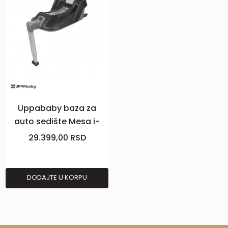
Uppababy baza za
auto sedište Mesa i-
Size
29.399,00
RSD
DODAJTE U KORPU