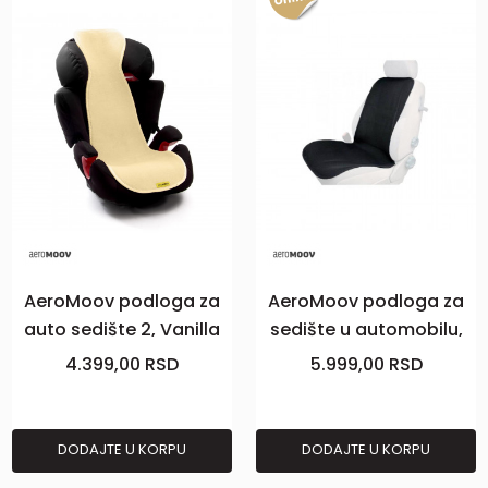
AeroMoov podloga za
AeroMoov podloga za
auto sedište 2, Vanilla
sedište u automobilu,
crna
4.399,00
RSD
5.999,00
RSD
DODAJTE U KORPU
DODAJTE U KORPU