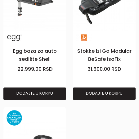
Egg baza za auto
Stokke Izi Go Modular
sedište Shell
BeSafe IsoFix
22.999,00
RSD
31.600,00
RSD
DODAJTE U KORPU
DODAJTE U KORPU