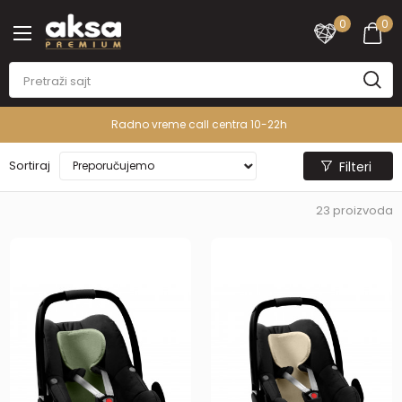
0
0
PREMIUM ASORTIMAN
Sortiraj
Filteri
23
proizvoda