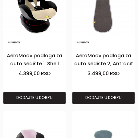
AeroMoov podloga za
AeroMoov podloga za
auto sedište 1, Shell
auto sedište 2, Antracit
4.399,00
RSD
3.499,00
RSD
DODAJTE U KORPU
DODAJTE U KORPU