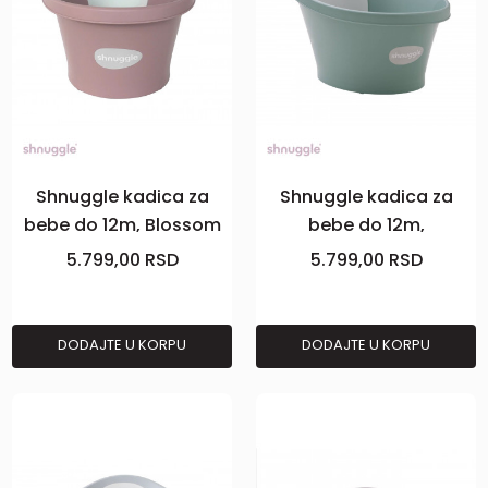
Shnuggle kadica za
Shnuggle kadica za
bebe do 12m, Blossom
bebe do 12m,
Eucalyptus
5.799,00
RSD
5.799,00
RSD
DODAJTE U KORPU
DODAJTE U KORPU