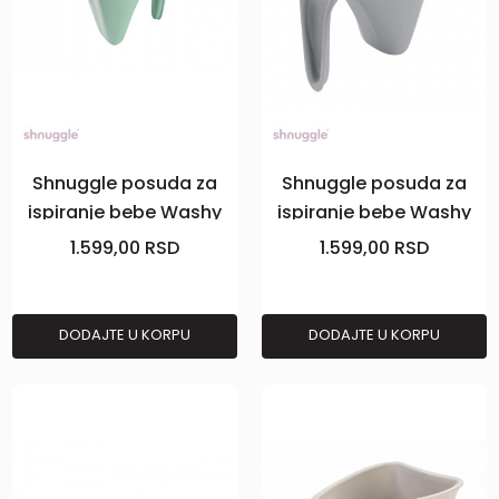
Shnuggle posuda za
Shnuggle posuda za
ispiranje bebe Washy
ispiranje bebe Washy
,Eucalypt.
,Peb. Grey
1.599,00
RSD
1.599,00
RSD
DODAJTE U KORPU
DODAJTE U KORPU