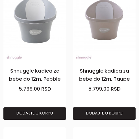
Shnuggle kadica za
Shnuggle kadica za
bebe do 12m, Pebble
bebe do 12m, Taupe
Grey
5.799,00
RSD
5.799,00
RSD
DODAJTE U KORPU
DODAJTE U KORPU