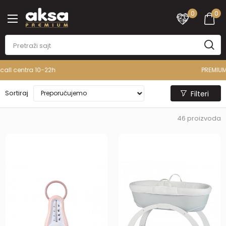
0
0
PREMIUM ASORTIMAN
Sortiraj
Filteri
46
proizvoda