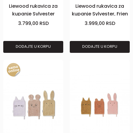
Liewood rukavica za
Liewood rukavica za
kupanje Sylvester
kupanje Sylvester, Frien
3pcs,SuperMM
sandy
3.799,00
RSD
3.999,00
RSD
DODAJTE U KORPU
DODAJTE U KORPU