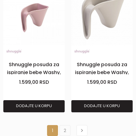
Shnuggle posuda za
Shnuggle posuda za
ispiranje bebe Washy,
ispiranje bebe Washy,
Blossom
Taupe
1.599,00
RSD
1.599,00
RSD
DODAJTE U KORPU
DODAJTE U KORPU
1
2