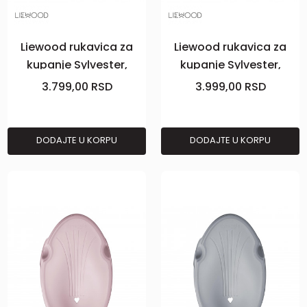
Liewood rukavica za
Liewood rukavica za
kupanje Sylvester,
kupanje Sylvester,
Mouse lav
tuscany ros
3.799,00
RSD
3.999,00
RSD
DODAJTE U KORPU
DODAJTE U KORPU