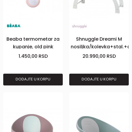
Beaba termometar za
Shnuggle Dreami M
kupanje, old pink
nosiljka/kolevka+stal.+d
1.450,00
RSD
20.990,00
RSD
DODAJTE U KORPU
DODAJTE U KORPU