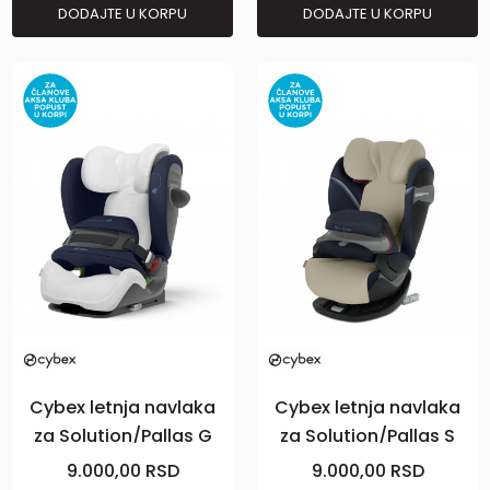
DODAJTE U KORPU
DODAJTE U KORPU
Cybex letnja navlaka
Cybex letnja navlaka
za Solution/Pallas G
za Solution/Pallas S
Bela
Beige
9.000,00
RSD
9.000,00
RSD