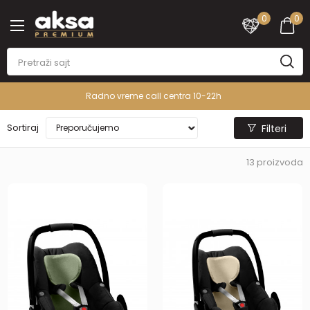
0
0
Radno vreme call centra 10-22h
Sortiraj
Filteri
13
proizvoda