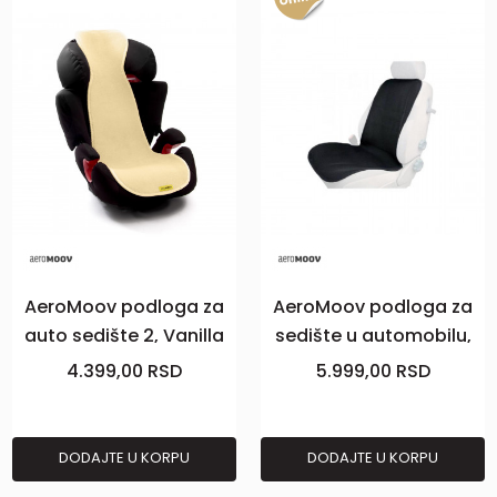
AeroMoov podloga za
AeroMoov podloga za
auto sedište 2, Vanilla
sedište u automobilu,
crna
4.399,00
RSD
5.999,00
RSD
DODAJTE U KORPU
DODAJTE U KORPU