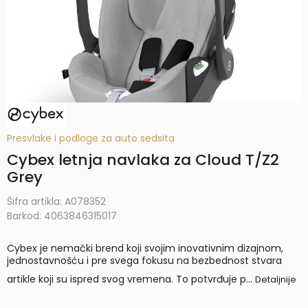
Presvlake i podloge za auto sedsita
Cybex letnja navlaka za Cloud T/Z2
Grey
Šifra artikla:
A078352
Barkod:
4063846315017
Cybex je nemački brend koji svojim inovativnim dizajnom,
jednostavnošću i pre svega fokusu na bezbednost stvara
artikle koji su ispred svog vremena. To potvrđuje p
...
Detaljnije