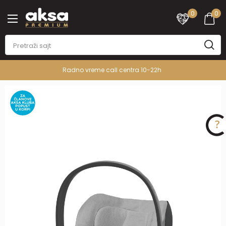
0
0
Radno vreme call centra 10-22h