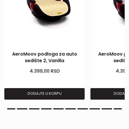
AeroMoov podloga za auto
AeroMoov po
sedište 2, Vanilla
sedište
4.399,00
RSD
4.399
DODAJTE U KORPU
DODAJT