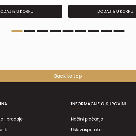
ODAJTE U KORPU
DODAJTE U KORPU
Back to top
INA
INFORMACIJE O KUPOVINI
ja i prodaje
Načini plaćanja
osti
Uslovi isporuke