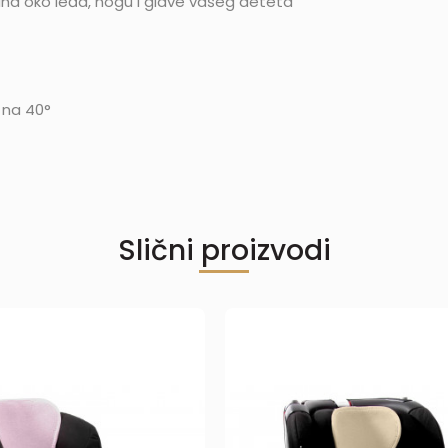
duha oko leđa, nogu I glave vašeg deteta
 na 40°
Slični proizvodi