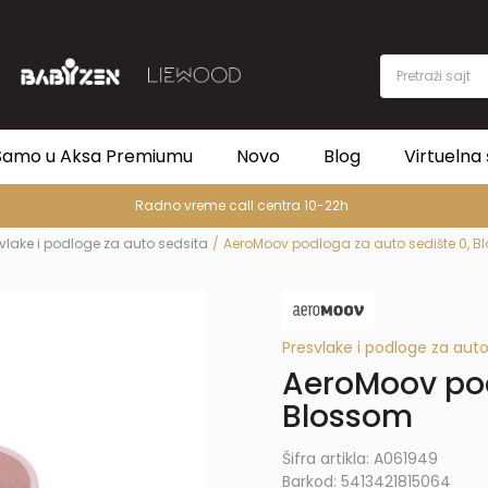
Pretraži sajt
Samo u Aksa Premiumu
Novo
Blog
Virtuelna 
Radno vreme call centra 10-22h
vlake i podloge za auto sedsita
AeroMoov podloga za auto sedište 0, 
Presvlake i podloge za auto
AeroMoov pod
Blossom
Šifra artikla:
A061949
Barkod:
5413421815064