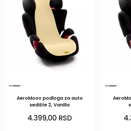
AeroMoov podloga za auto
AeroMo
sedište 2, Vanilla
s
4.399,00
RSD
4