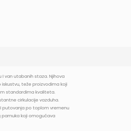
I van utabanih staza. Njihova
 iskustvu, teže proizvodima koji
žim standardima kvaliteta.
antne cirkulacije vazduha.
 I putovanja po toplom vremenu
kog pamuka koji omogućava