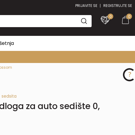
PRIJAVITE SE
REGISTRUJTE SE
0
0
šetnja
Blossom
 sedsita
loga za auto sedište 0,