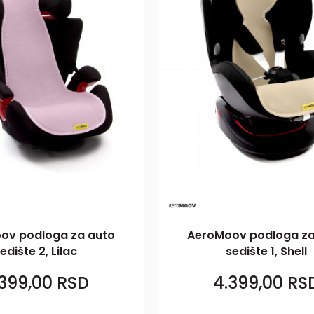
ov podloga za auto
AeroMoov podloga za
edište 2, Lilac
sedište 1, Shell
.399,00
RSD
4.399,00
RS