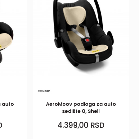
 auto
AeroMoov podloga za auto
sedište 0, Shell
D
4.399,00
RSD