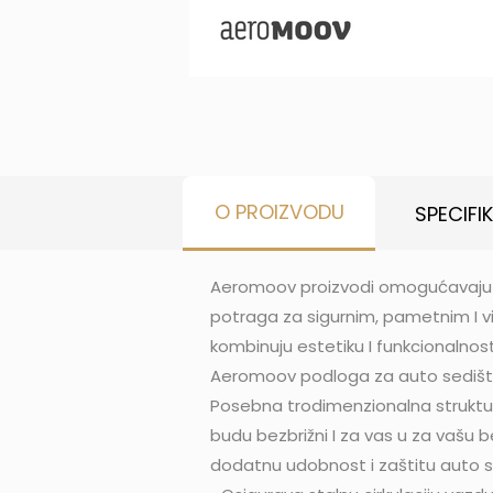
O PROIZVODU
SPECIFI
Aeromoov proizvodi omogućavaju d
potraga za sigurnim, pametnim I vi
kombinuju estetiku I funkcionalnos
Aeromoov podloga za auto sedište
Posebna trodimenzionalna struktu
budu bezbrižni I za vas u za vašu
dodatnu udobnost i zaštitu auto s