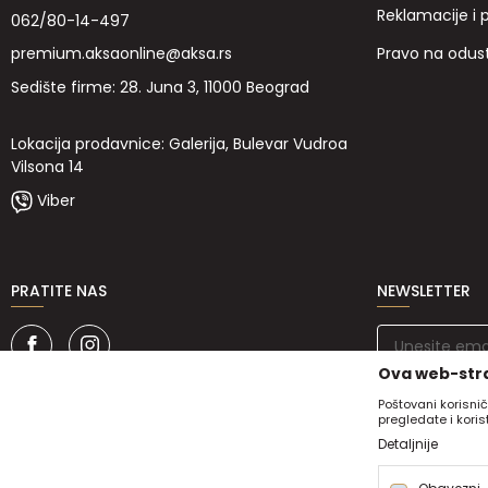
Reklamacije i 
062/80-14-497
Pravo na odus
premium.aksaonline@aksa.rs
Sedište firme: 28. Juna 3, 11000 Beograd
Lokacija prodavnice: Galerija, Bulevar Vudroa
Vilsona 14
Viber
PRATITE NAS
NEWSLETTER
Ova web-stra
Poštovani korisnič
pregledate i kori
Detaljnije