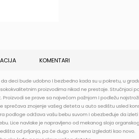
KACIJA
KOMENTARI
a deci bude udobno I bezbedno kada su u pokretu, u gradu 
sokokvalitetnim proizvodima nikad ne prestaje. Stručnjaci po
t. Proizvodi se prave sa najvećom pažnjom I podležu najstro
 sprečava znojenje vašeg deteta u auto sedištu usled konst
ra podloge održava vašu bebu suvom I obezbeđuje da izleti
 bebu. Lice navlake je napravljeno od mekanog sloja organs
edišta od prljanja, pa će dugo vremena izgledati kao novo.