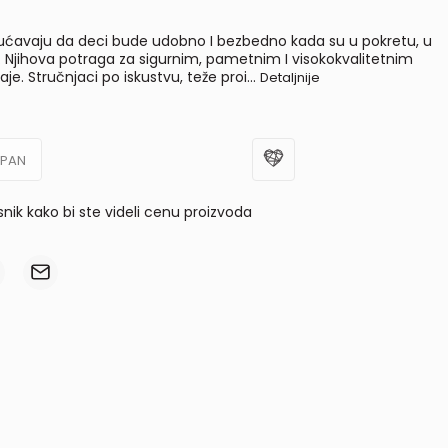
ćavaju da deci bude udobno I bezbedno kada su u pokretu, u
. Njihova potraga za sigurnim, pametnim I visokokvalitetnim
je. Stručnjaci po iskustvu, teže proi
...
Detaljnije
UPAN
isnik kako bi ste videli cenu proizvoda