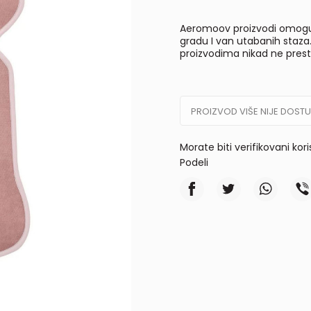
Aeromoov proizvodi omogu
gradu I van utabanih staza
proizvodima nikad ne presta
PROIZVOD VIŠE NIJE DOST
Morate biti verifikovani kor
Podeli