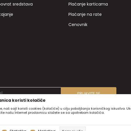
povrat sredstava
Plaćanje karticama
tajanje
Plaćanje na rate
Cenovnik
PRIJAVITE SE
nica koristi kolačiće
e, naš sajt koristi cookies (kolačiće) u cilju poboljšanja korisničkog iskustva. U
stite našu Internet prodavnicu slažete se sa upotrebom kolačića.