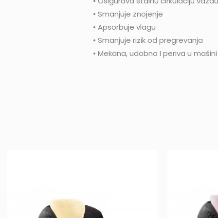
• Osigurava stalnu cirkulaciju vaz
• Smanjuje znojenje
• Apsorbuje vlagu
• Smanjuje rizik od pregrevanja
• Mekana, udobna I periva u mašini