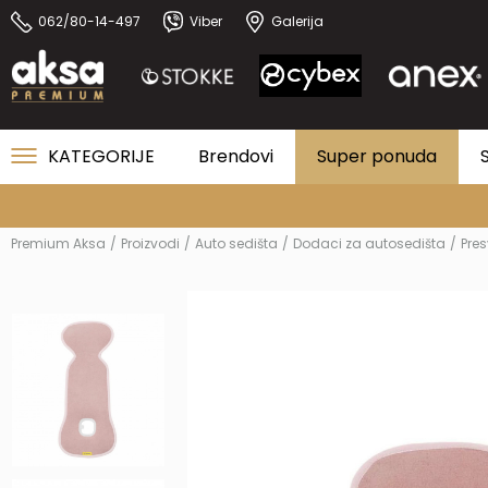
062/80-14-497
Viber
Galerija
KATEGORIJE
Brendovi
Super ponuda
Premium Aksa
Proizvodi
Auto sedišta
Dodaci za autosedišta
Pres