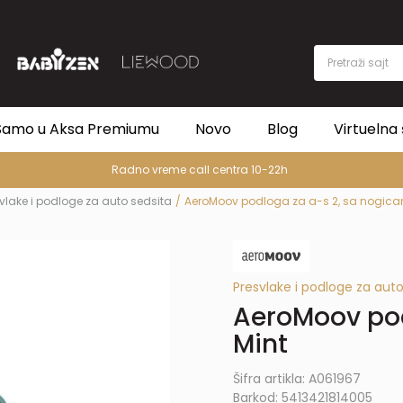
Pretraži sajt
Samo u Aksa Premiumu
Novo
Blog
Virtuelna 
PREMIUM
vlake i podloge za auto sedsita
AeroMoov podloga za a-s 2, sa nogica
Presvlake i podloge za auto
AeroMoov pod
Mint
Šifra artikla:
A061967
Barkod:
5413421814005