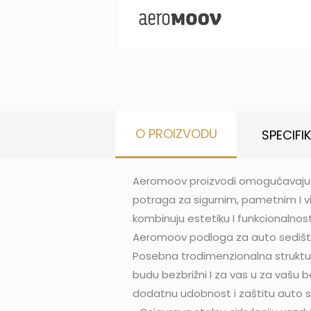
O PROIZVODU
SPECIFI
Aeromoov proizvodi omogućavaju d
potraga za sigurnim, pametnim I vi
kombinuju estetiku I funkcionalnos
Aeromoov podloga za auto sedište
Posebna trodimenzionalna struktu
budu bezbrižni I za vas u za vašu
dodatnu udobnost i zaštitu auto s