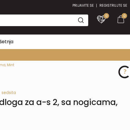
PRIJAVITE SE
REGISTRUJTE SE
0
0
šetnja
 ASORTIMAN
ma, Mint
 sedsita
loga za a-s 2, sa nogicama,