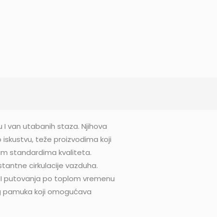
I van utabanih staza. Njihova
 iskustvu, teže proizvodima koji
žim standardima kvaliteta.
antne cirkulacije vazduha.
 I putovanja po toplom vremenu
kog pamuka koji omogućava