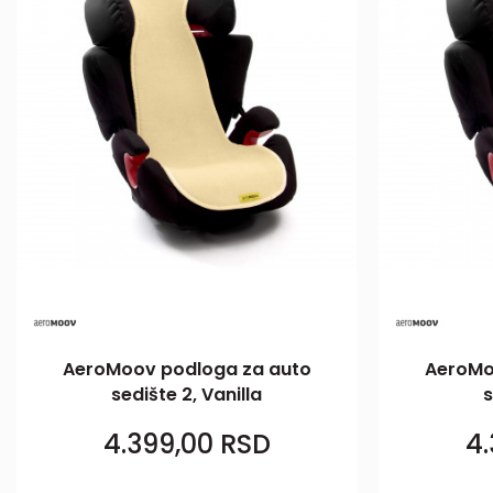
AeroMoov podloga za auto
AeroMo
sedište 2, Vanilla
s
4.399,00
RSD
4