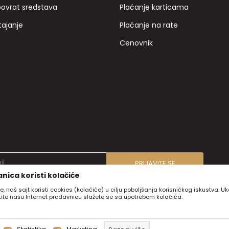
povrat sredstava
Plaćanje karticama
tajanje
Plaćanje na rate
Cenovnik
PRIJAVITE SE
nica koristi kolačiće
e, naš sajt koristi cookies (kolačiće) u cilju poboljšanja korisničkog iskustva. U
stite našu Internet prodavnicu slažete se sa upotrebom kolačića.