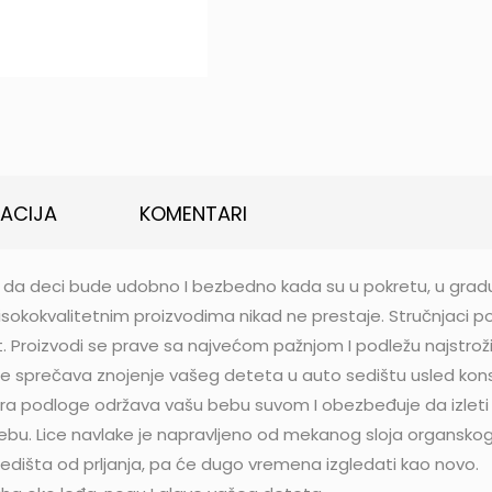
KACIJA
KOMENTARI
a deci bude udobno I bezbedno kada su u pokretu, u gradu 
sokokvalitetnim proizvodima nikad ne prestaje. Stručnjaci po
t. Proizvodi se prave sa najvećom pažnjom I podležu najstro
 sprečava znojenje vašeg deteta u auto sedištu usled konst
ra podloge održava vašu bebu suvom I obezbeđuje da izleti
 bebu. Lice navlake je napravljeno od mekanog sloja organs
edišta od prljanja, pa će dugo vremena izgledati kao novo.