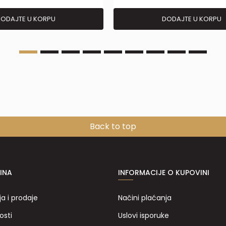
ODAJTE U KORPU
DODAJTE U KORPU
Back to top
INA
INFORMACIJE O KUPOVINI
ja i prodaje
Načini plaćanja
osti
Uslovi isporuke