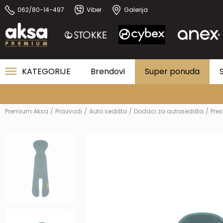
062/80-14-497
Viber
Galerija
KATEGORIJE
Brendovi
Super ponuda
Premium Aksa
Proizvodi
Auto sedišta
Dodaci za autosedišta
Pres