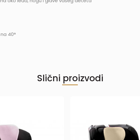
duha oko leđa, nogu I glave vašeg deteta
 na 40°
Slični proizvodi