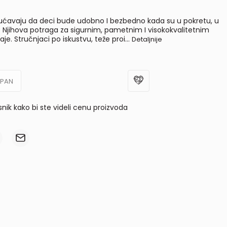
ćavaju da deci bude udobno I bezbedno kada su u pokretu, u
. Njihova potraga za sigurnim, pametnim I visokokvalitetnim
je. Stručnjaci po iskustvu, teže proi
...
Detaljnije
UPAN
isnik kako bi ste videli cenu proizvoda