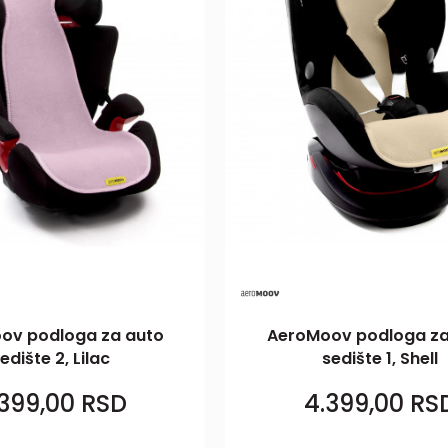
ov podloga za auto
AeroMoov podloga za
edište 2, Lilac
sedište 1, Shell
.399,00
RSD
4.399,00
RS