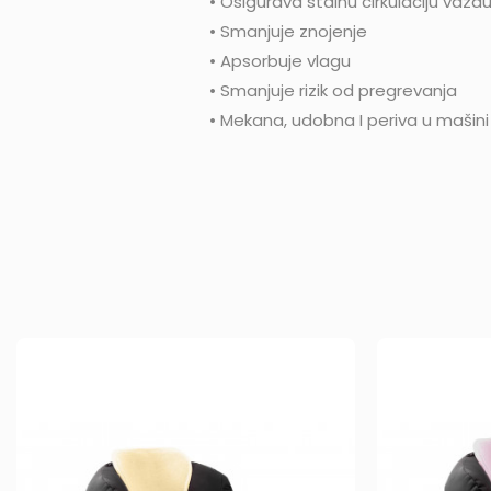
• Osigurava stalnu cirkulaciju vaz
• Smanjuje znojenje
• Apsorbuje vlagu
• Smanjuje rizik od pregrevanja
• Mekana, udobna I periva u mašini