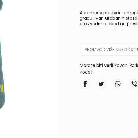
Aeromoov proizvodi omogu
gradu I van utabanih staza
proizvodima nikad ne presta
PROIZVOD VIŠE NIJE DOST
Morate biti verifikovani kor
Podeli