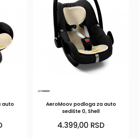
 auto
AeroMoov podloga za auto
sedište 0, Shell
D
4.399,00
RSD