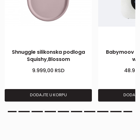
Shnuggle silikonska podloga
Babymoov Nu
Squishy,Blossom
wa
9.999,00
RSD
48.99
DODAJTE U KORPU
DODAJT