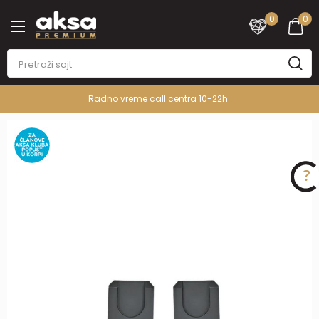
0
0
Radno vreme call centra 10-22h