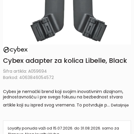
Cybex adapter za kolica Libelle, Black
Šifra artikla:
A059694
Barkod:
4063846054572
Cybex je nemački brend koji svojim inovativnim dizajnom,
jednostavnošću i pre svega fokusu na bezbednost stvara
artikle koji su ispred svog vremena. To potvrđuje p
...
Detaljnije
Loyalty ponuda važi od 15.07.2026. do 31.08.2026. samo za