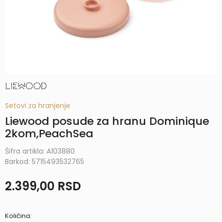
Setovi za hranjenje
Liewood posude za hranu Dominique
2kom,PeachSea
Šifra artikla:
A103880
Barkod:
5715493532765
2.399,00
RSD
Količina: