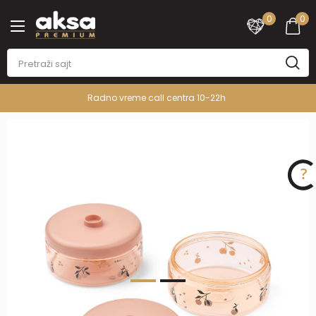
0
0
Radno vreme call centra 10-22h