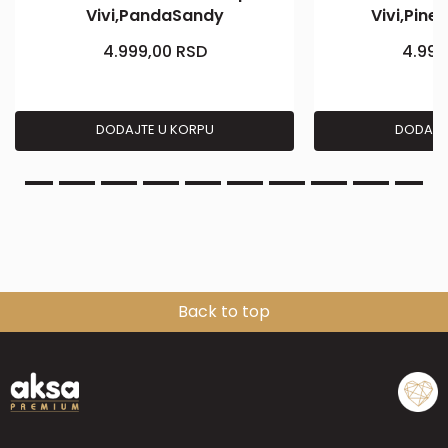
Vivi,PandaSandy
Vivi,Pin
4.999,00
RSD
4.999
DODAJTE U KORPU
DODAJT
Back to top