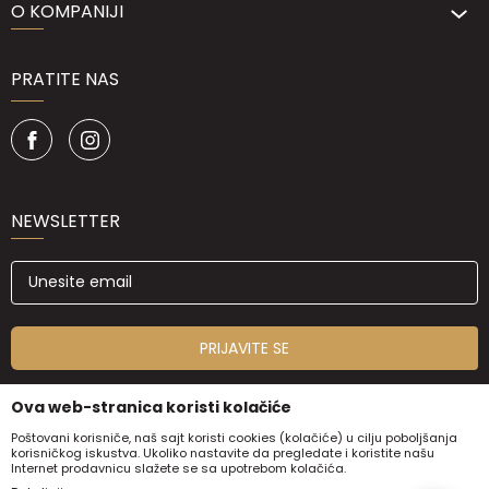
O KOMPANIJI
PRATITE NAS
NEWSLETTER
PRIJAVITE SE
Ova web-stranica koristi kolačiće
Poštovani korisniče, naš sajt koristi cookies (kolačiće) u cilju poboljšanja
korisničkog iskustva. Ukoliko nastavite da pregledate i koristite našu
Internet prodavnicu slažete se sa upotrebom kolačića.