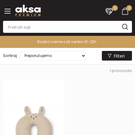
0
0
Radno vreme call centra 10-22h
Sortiraj
Filteri
1
proizvoda