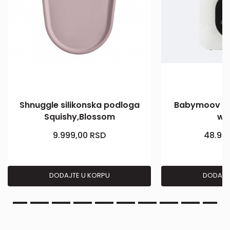
Shnuggle silikonska podloga
Babymoov Nu
Squishy,Blossom
wa
9.999,00
RSD
48.99
DODAJTE U KORPU
DODAJT