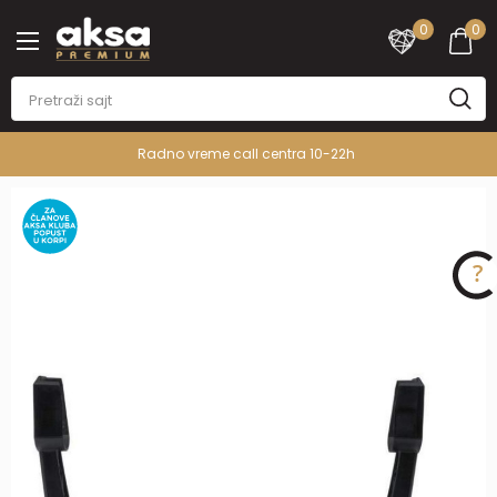
0
0
Radno vreme call centra 10-22h