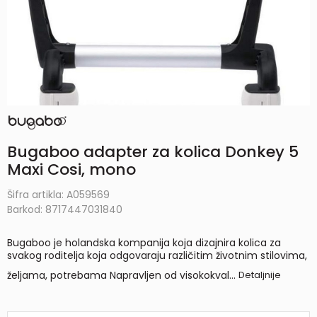
Bugaboo adapter za kolica Donkey 5
Maxi Cosi, mono
Šifra artikla:
A059569
Barkod:
8717447031840
Bugaboo je holandska kompanija koja dizajnira kolica za
svakog roditelja koja odgovaraju različitim životnim stilovima,
željama, potrebama Napravljen od visokokval
...
Detaljnije