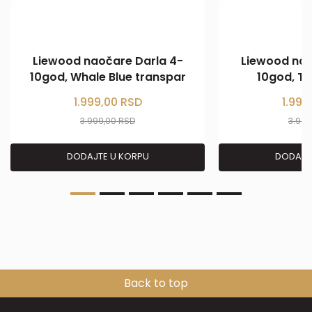
Liewood naočare Darla 4-
Liewood nao
10god, Whale Blue transpar
10god, T
1.999,00
RSD
1.999
3.999,00
RSD
3.99
DODAJTE U KORPU
DODAJT
Back to top