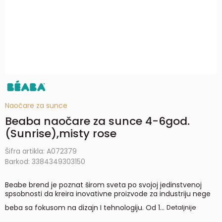
Naočare za sunce
Beaba naočare za sunce 4-6god.
(Sunrise),misty rose
Šifra artikla:
A072379
Barkod:
3384349303150
Beabe brend je poznat širom sveta po svojoj jedinstvenoj
spsobnosti da kreira inovativne proizvode za industriju nege
beba sa fokusom na dizajn I tehnologiju. Od 1
...
Detaljnije