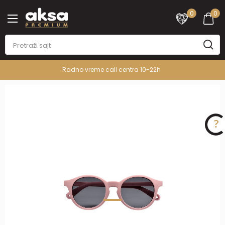
0
0
Radno vreme call centra 10-22h