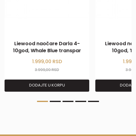
Liewood naočare Darla 4-
Liewood nao
10god, Whale Blue transpar
10god, T
1.999,00
RSD
1.999
3.999,00
RSD
3.99
DODAJTE U KORPU
DODAJT