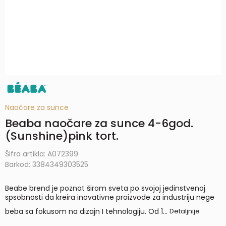
Naočare za sunce
Beaba naočare za sunce 4-6god.
(Sunshine)pink tort.
Šifra artikla:
A072399
Barkod:
3384349303525
Beabe brend je poznat širom sveta po svojoj jedinstvenoj
spsobnosti da kreira inovativne proizvode za industriju nege
beba sa fokusom na dizajn I tehnologiju. Od 1
...
Detaljnije