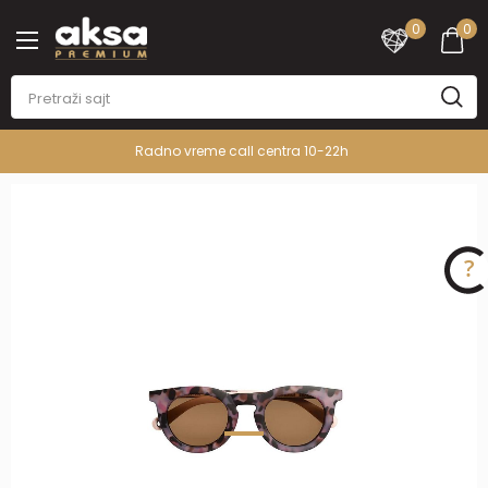
0
0
Radno vreme call centra 10-22h