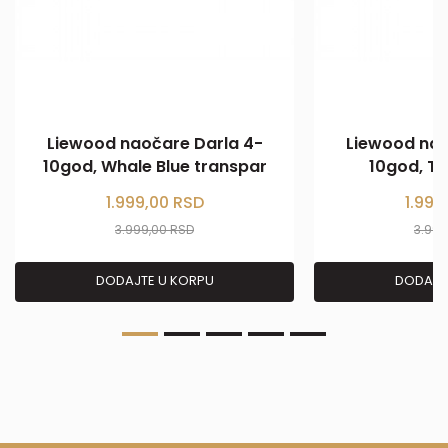
Liewood naočare Darla 4-
Liewood nao
10god, Whale Blue transpar
10god, T
1.999,00
RSD
1.999
3.999,00
RSD
3.99
DODAJTE U KORPU
DODAJT