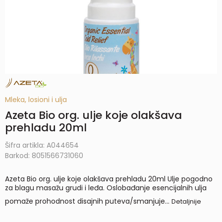
Mleka, losioni i ulja
Azeta Bio org. ulje koje olakšava
prehladu 20ml
Šifra artikla:
A044654
Barkod:
8051566731060
Azeta Bio org. ulje koje olakšava prehladu 20ml Ulje pogodno
za blagu masažu grudi i leđa. Oslobađanje esencijalnih ulja
pomaže prohodnost disajnih puteva/smanjuje
...
Detaljnije