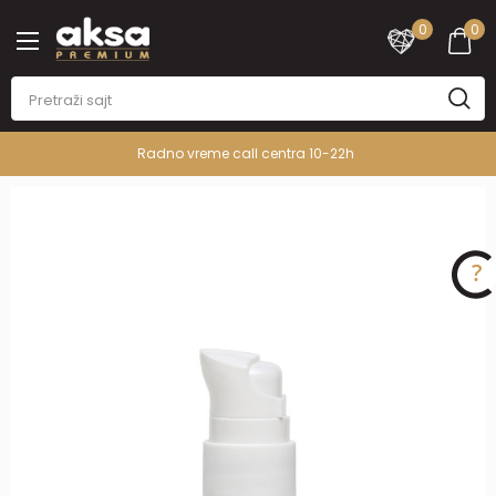
0
0
Radno vreme call centra 10-22h