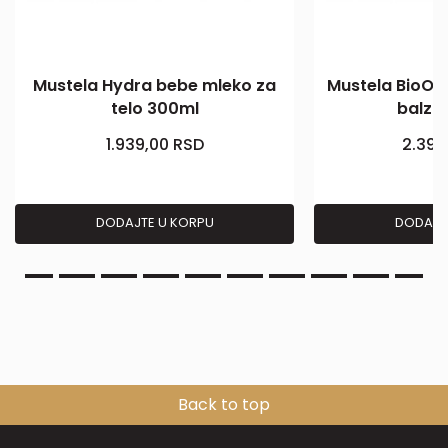
Mustela Hydra bebe mleko za
Mustela BioOrg
telo 300ml
balza
1.939,00
RSD
2.399
DODAJTE U KORPU
DODAJT
Back to top