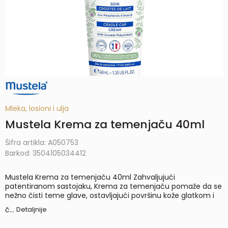
Mleka, losioni i ulja
Mustela Krema za temenjaču 40ml
Šifra artikla:
A050753
Barkod:
3504105034412
Mustela Krema za temenjaču 40ml Zahvaljujući
patentiranom sastojaku, Krema za temenjaču pomaže da se
nežno čisti teme glave, ostavljajući površinu kože glatkom i
č
...
Detaljnije