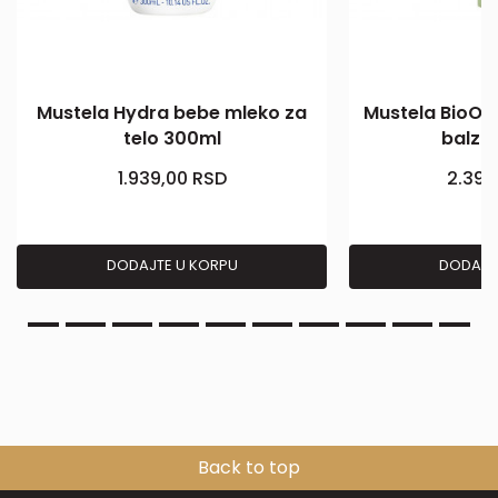
Mustela Hydra bebe mleko za
Mustela BioOrg
telo 300ml
balza
1.939,00
RSD
2.399
DODAJTE U KORPU
DODAJT
Back to top