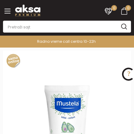
0
0
Radno vreme call centra 10-22h