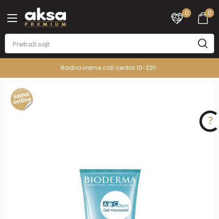
0
0
Radno vreme call centra 10-22h