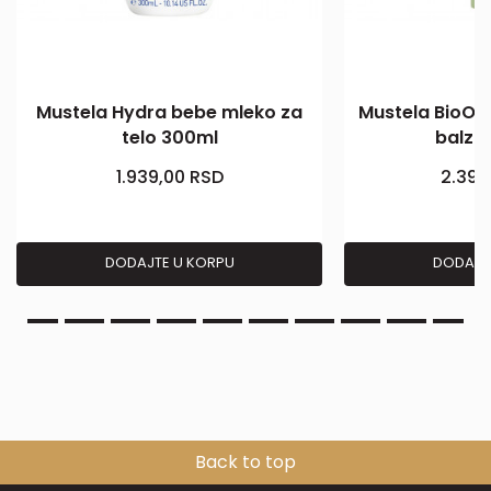
Mustela Hydra bebe mleko za
Mustela BioOrg
telo 300ml
balza
1.939,00
RSD
2.399
DODAJTE U KORPU
DODAJT
Back to top