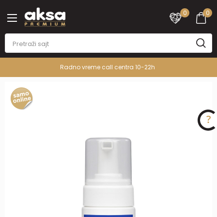
0
0
Radno vreme call centra 10-22h