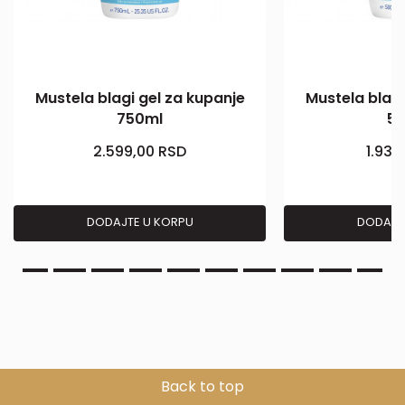
Mustela blagi gel za kupanje
Mustela blagi
750ml
5
2.599,00
RSD
1.939
DODAJTE U KORPU
DODAJT
Back to top