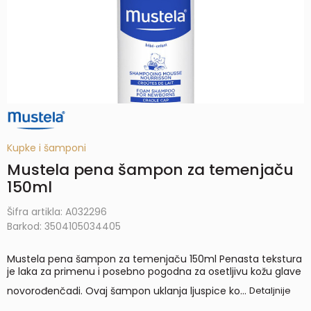
Kupke i šamponi
Mustela pena šampon za temenjaču
150ml
Šifra artikla:
A032296
Barkod:
3504105034405
Mustela pena šampon za temenjaču 150ml Penasta tekstura
je laka za primenu i posebno pogodna za osetljivu kožu glave
novorođenčadi. Ovaj šampon uklanja ljuspice ko
...
Detaljnije