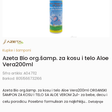
Kupke i šamponi
Azeta Bio org.šamp. za kosu i telo Aloe
Vera200ml
Šifra artikla:
A047112
Barkod:
8051566732166
Azeta Bio org.šamp. za kosu i telo Aloe Vera200ml ORGANSKI
ŠAMPON ZA KOSU I TELO SA ALOE VEROM 2u1- za bebe, decu i
celu porodicu. Posebno formulisan za najkrhkiju
...
Detaljnije