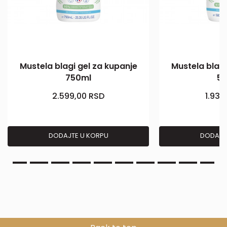
Mustela blagi gel za kupanje
Mustela blagi
750ml
5
2.599,00
RSD
1.939
DODAJTE U KORPU
DODAJT