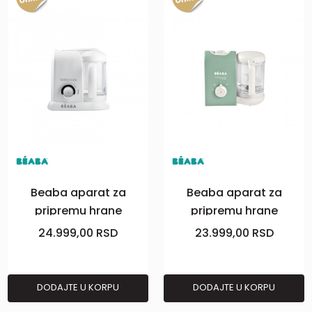
Beaba aparat za
Beaba aparat za
pripremu hrane
pripremu hrane
Babycook Solo, beli
BabycookExpress,gre
24.999,00
RSD
23.999,00
RSD
DODAJTE U KORPU
DODAJTE U KORPU