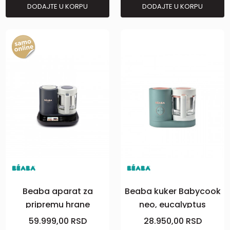
DODAJTE U KORPU
DODAJTE U KORPU
Beaba aparat za
Beaba kuker Babycook
pripremu hrane
neo, eucalyptus
BabycookSmart, grey
59.999,00
RSD
28.950,00
RSD