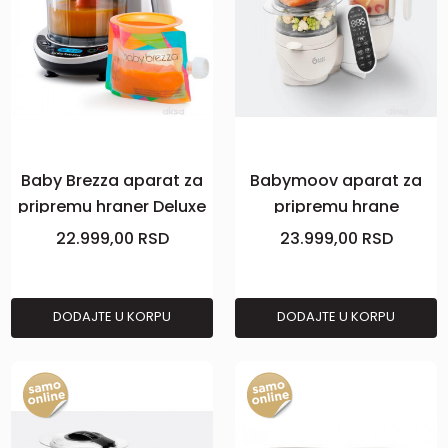
Baby Brezza aparat za
Babymoov aparat za
pripremu hraner Deluxe
pripremu hrane
Nutribaby Beige
22.999,00
RSD
23.999,00
RSD
DODAJTE U KORPU
DODAJTE U KORPU