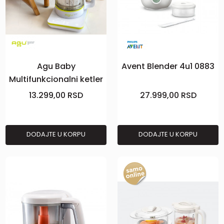
Agu Baby
Avent Blender 4u1 0883
Multifunkcionalni ketler
Bubbly
13.299,00
RSD
27.999,00
RSD
DODAJTE U KORPU
DODAJTE U KORPU