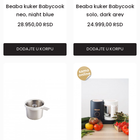
Beaba kuker Babycook
Beaba kuker Babycook
neo, night blue
solo, dark grey
28.950,00
RSD
24.999,00
RSD
DODAJTE U KORPU
DODAJTE U KORPU