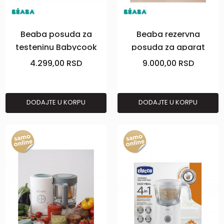
Beaba posuda za
Beaba rezervna
testeninu Babycook
posuda za aparat
Neo/Smart, inox
Babycook Neo,bela
4.299,00
RSD
9.000,00
RSD
DODAJTE U KORPU
DODAJTE U KORPU