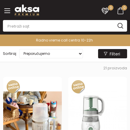
0
0
PREMIUM ASORTIMAN
Sortiraj
Filteri
21
proizvoda