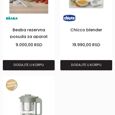
Beaba rezervna
Chicco blender
posuda za aparat
Babycook Neo,sivi
9.000,00
RSD
19.990,00
RSD
DODAJTE U KORPU
DODAJTE U KORPU