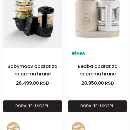
Babymoov aparat za
Beaba aparat za
pripremu hrane
pripremu hrane
Nutribaby crni
Babycook Neo, clay
26.499,00
RSD
28.950,00
RSD
DODAJTE U KORPU
DODAJTE U KORPU