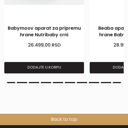
Babymoov aparat za pripremu
Beaba apara
hrane Nutribaby crni
hrane Babyc
26.499,00
RSD
28.95
DODAJTE U KORPU
DODAJT
Back to top