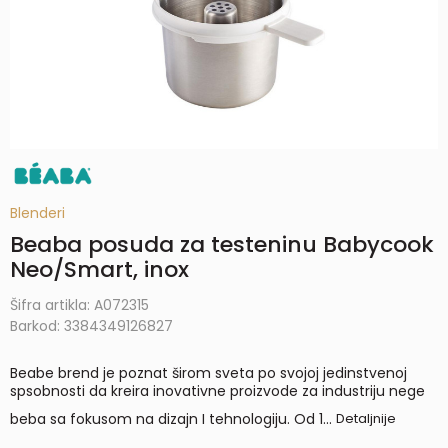
Blenderi
Beaba posuda za testeninu Babycook
Neo/Smart, inox
Šifra artikla:
A072315
Barkod:
3384349126827
Beabe brend je poznat širom sveta po svojoj jedinstvenoj
spsobnosti da kreira inovativne proizvode za industriju nege
beba sa fokusom na dizajn I tehnologiju. Od 1
...
Detaljnije