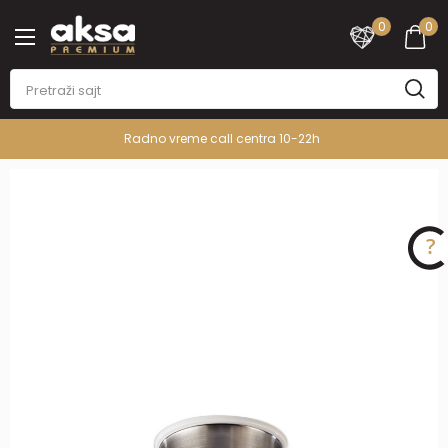
0
0
Radno vreme call centra 10-22h