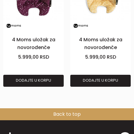
4 Moms uložak za
4 Moms uložak za
novorođenče
novorođenče
Mamaroo
Mamaroo
5.999,00
RSD
5.999,00
RSD
5.0,MarnPlush
5.0,YelowMesh
DODAJTE U KORPU
DODAJTE U KORPU
Back to top