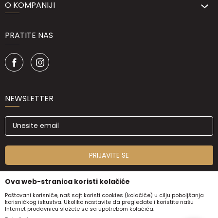
O KOMPANIJI
PRATITE NAS
NEWSLETTER
PRIJAVITE SE
Ova web-stranica koristi kolačiće
Poštovani korisniče, naš sajt koristi cookies (kolačiće) u cilju poboljšanja
korisničkog iskustva. Ukoliko nastavite da pregledate i koristite našu
Internet prodavnicu slažete se sa upotrebom kolačića.