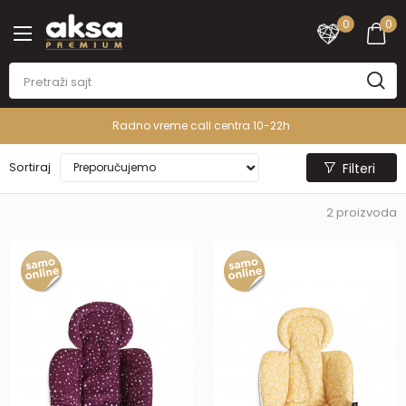
0
0
Radno vreme call centra 10-22h
Sortiraj
Filteri
2
proizvoda