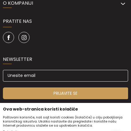
O KOMPANIJI
PRATITE NAS
NEWSLETTER
PRIJAVITE SE
Ova web-stranica koristi kolačiće
Poštovani korisniče, naš sajt koristi cookies (kolačiće) u cilju poboljšanja
korisničkog iskustva. Ukoliko nastavite da pregledate i koristite našu
Internet prodavnicu slažete se sa upotrebom kolačića.