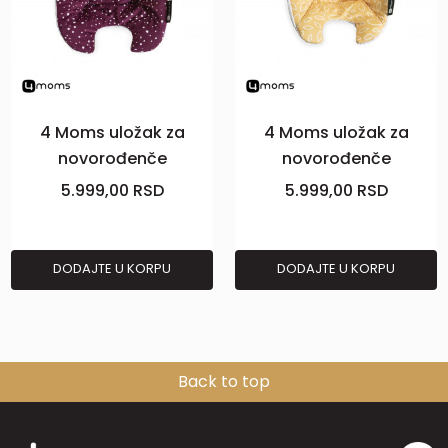
4 Moms uložak za
4 Moms uložak za
novorođenče
novorođenče
Mamaroo
Mamaroo
5.999,00
RSD
5.999,00
RSD
5.0,MarnPlush
5.0,YelowMesh
DODAJTE U KORPU
DODAJTE U KORPU
Back to top