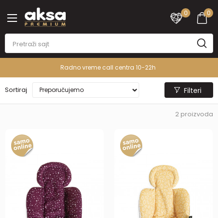
0
0
Radno vreme call centra 10-22h
Sortiraj
Filteri
2
proizvoda