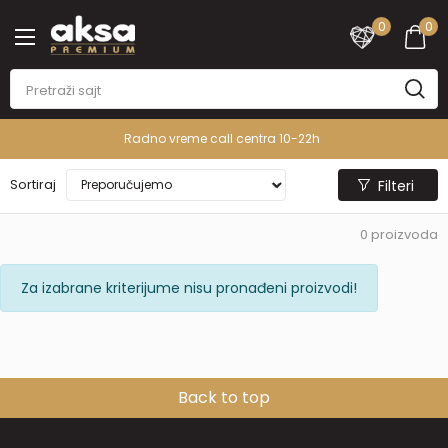
0
0
Radno vreme call centra 10-22h
Sortiraj
Filteri
0
proizvoda
Za izabrane kriterijume nisu pronađeni proizvodi!
Back to top