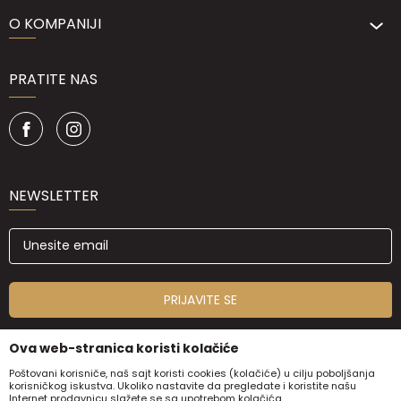
O KOMPANIJI
PRATITE NAS
NEWSLETTER
PRIJAVITE SE
Ova web-stranica koristi kolačiće
Poštovani korisniče, naš sajt koristi cookies (kolačiće) u cilju poboljšanja
korisničkog iskustva. Ukoliko nastavite da pregledate i koristite našu
Internet prodavnicu slažete se sa upotrebom kolačića.