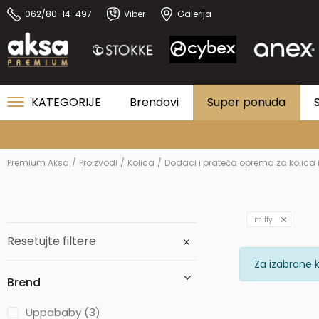
062/80-14-497
Viber
Galerija
KATEGORIJE
Brendovi
Super ponuda
Premium Aksa
Proizvodi
Kolica
Dodaci i prateća oprema za kolica 
miffy
Resetujte filtere
Za izabrane k
Brend
Uppababy (3)