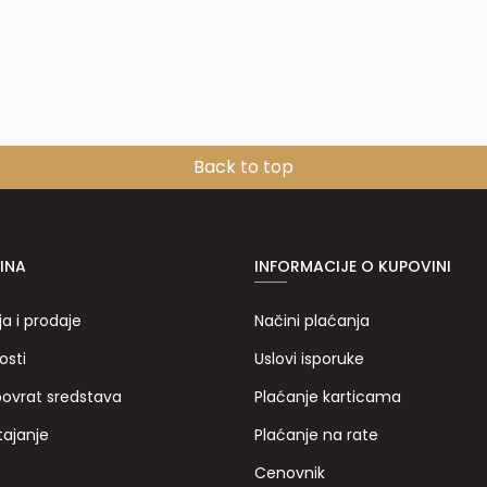
Back to top
INA
INFORMACIJE O KUPOVINI
ja i prodaje
Načini plaćanja
osti
Uslovi isporuke
povrat sredstava
Plaćanje karticama
tajanje
Plaćanje na rate
Cenovnik