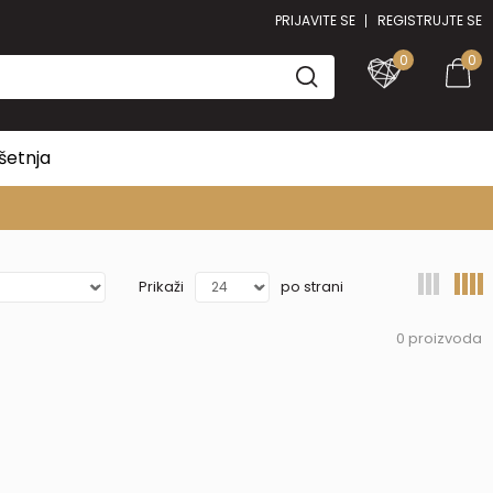
PRIJAVITE SE
REGISTRUJTE SE
0
0
šetnja
Prikaži
po strani
0
proizvoda