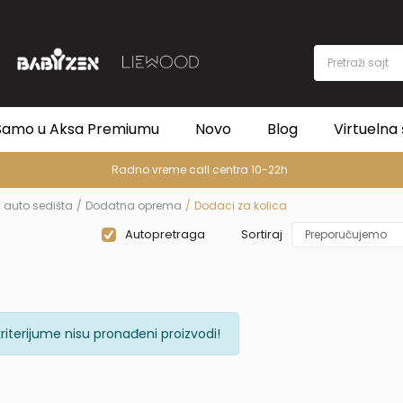
Pretraži sajt
Samo u Aksa Premiumu
Novo
Blog
Virtuelna 
Radno vreme call centra 10-22h
i auto sedišta
Dodatna oprema
Dodaci za kolica
Autopretraga
Sortiraj
riterijume nisu pronađeni proizvodi!