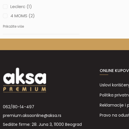
Leclerc (1)
4 MOMS (2)
Prikažite više
ONLINE KUPOV
Uslovi korišćen
Politika privatn
Reklamacije i 
062/80-14-497
Pravo na odus
premium.aksaonline@aksa.rs
Sedište firme: 28. Juna 3, 11000 Beograd