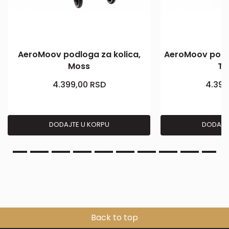
AeroMoov podloga za kolica,
AeroMoov podlo
Moss
Tr
4.399,00
RSD
4.399
DODAJTE U KORPU
DODAJT
Back to top