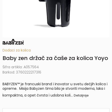
Dodaci za kolica
Baby zen držač za čaše za kolica Yoyo
Šifra artikla:
A057564
Barkod:
3760222217316
BABYZEN™ je francuski brand i inovator u svetu dečjih kolica i
opreme. Misija Babyzen tima bila je stvoriti moderna, laka i
kompaktna, a opet čvrsta i udobna koli
...
Detaljnije