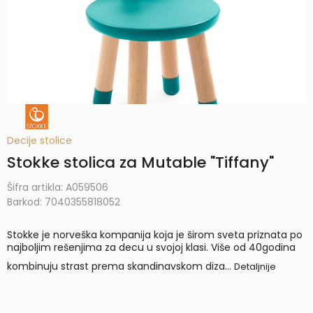
Decije stolice
Stokke stolica za Mutable "Tiffany"
Šifra artikla:
A059506
Barkod:
7040355818052
Stokke je norveška kompanija koja je širom sveta priznata po
najboljim rešenjima za decu u svojoj klasi. Više od 40godina
kombinuju strast prema skandinavskom diza
...
Detaljnije