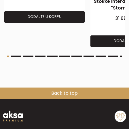
Stokke interak
"Storm 
DODAJTE U KORPU
31.68
DODAJT
Back to top