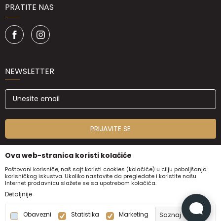
PRATITE NAS
NEWSLETTER
PRIJAVITE SE
Ova web-stranica koristi kolačiće
Poštovani korisniče, naš sajt koristi cookies (kolačiće) u cilju poboljšanja
korisničkog iskustva. Ukoliko nastavite da pregledate i koristite našu
Internet prodavnicu slažete se sa upotrebom kolačića.
Detaljnije
Obavezni
Statistika
Marketing
Saznaj više