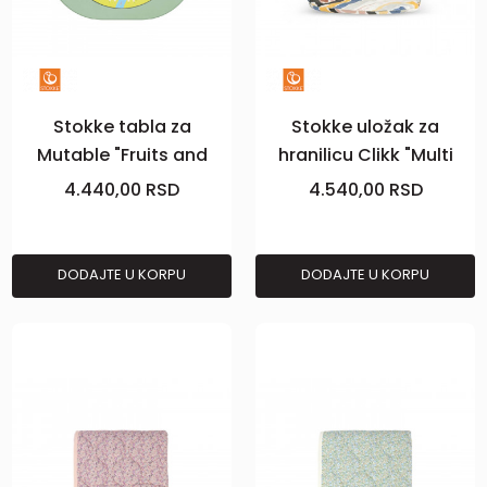
Stokke tabla za
Stokke uložak za
Mutable "Fruits and
hranilicu Clikk "Multi
vegetables" V2
Circle"
4.440,00
RSD
4.540,00
RSD
DODAJTE U KORPU
DODAJTE U KORPU