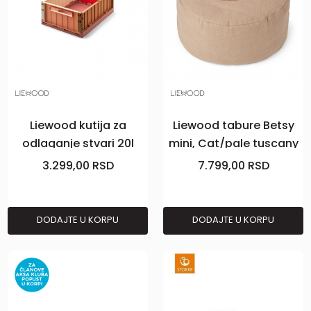
Liewood kutija za
Liewood tabure Betsy
odlaganje stvari 20l
mini, Cat/pale tuscany
Weston, Ras
mix
3.299,00
RSD
7.799,00
RSD
DODAJTE U KORPU
DODAJTE U KORPU