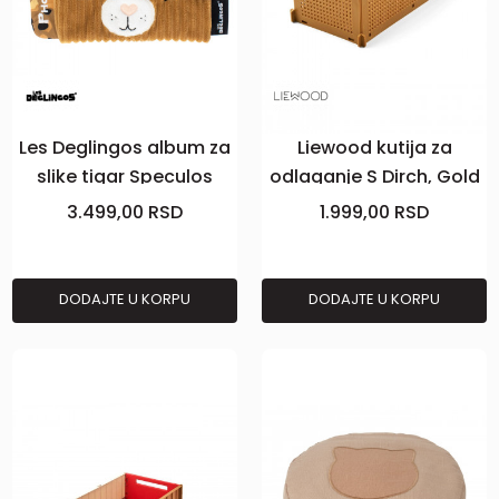
Les Deglingos album za
Liewood kutija za
slike tigar Speculos
odlaganje S Dirch, Gold
caramel
3.499,00
RSD
1.999,00
RSD
DODAJTE U KORPU
DODAJTE U KORPU