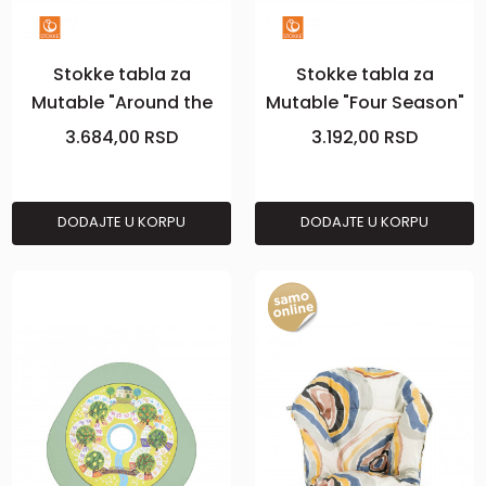
Stokke tabla za
Stokke tabla za
Mutable "Around the
Mutable "Four Season"
World" puzzle
V2
3.684,00
RSD
3.192,00
RSD
DODAJTE U KORPU
DODAJTE U KORPU