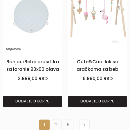
BonjourBebe prositrka
Cute&Cool luk sa
za igranje 90x90 plava
igračkama za bebi
gimnastiku flam
2.999,00
RSD
6.990,00
RSD
DODAJTE U KORPU
DODAJTE U KORPU
1
2
5