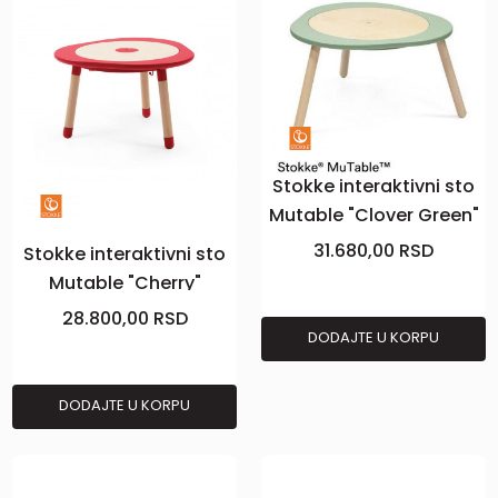
Stokke interaktivni sto
Mutable "Clover Green"
V2
31.680,00
RSD
Stokke interaktivni sto
Mutable "Cherry"
28.800,00
RSD
DODAJTE U KORPU
DODAJTE U KORPU