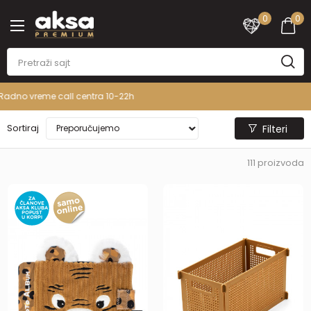
0
0
PREMIUM ASORTIMAN
Sortiraj
Filteri
111
proizvoda