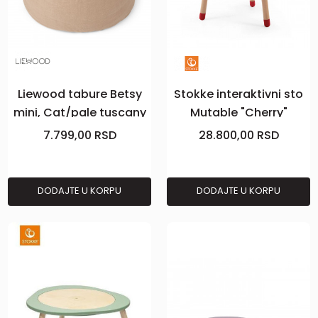
Liewood tabure Betsy
Stokke interaktivni sto
mini, Cat/pale tuscany
Mutable "Cherry"
mix
7.799,00
RSD
28.800,00
RSD
DODAJTE U KORPU
DODAJTE U KORPU