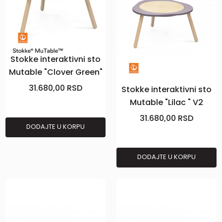
Stokke interaktivni sto
Mutable "Clover Green"
V2
31.680,00
RSD
Stokke interaktivni sto
Mutable "Lilac " V2
31.680,00
RSD
DODAJTE U KORPU
DODAJTE U KORPU