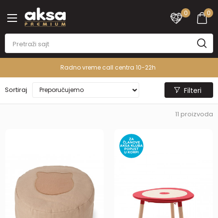
0
0
Radno vreme call centra 10-22h
Sortiraj
Filteri
11
proizvoda