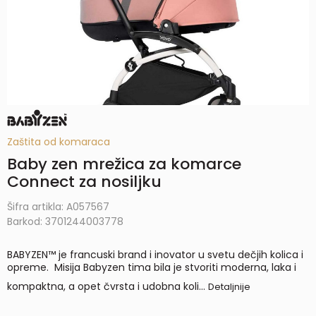
Zaštita od komaraca
Baby zen mrežica za komarce
Connect za nosiljku
Šifra artikla:
A057567
Barkod:
3701244003778
BABYZEN™ je francuski brand i inovator u svetu dečjih kolica i
opreme. Misija Babyzen tima bila je stvoriti moderna, laka i
kompaktna, a opet čvrsta i udobna koli
...
Detaljnije