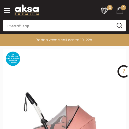
0
0
Radno vreme call centra 10-22h