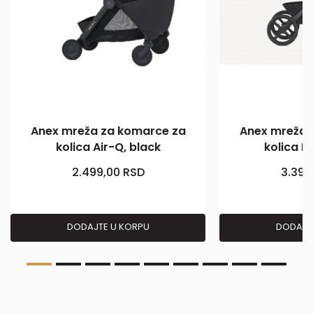
Anex mreža za komarce za
Anex mreža 
kolica Air-Q, black
kolica M
2.499,00
RSD
3.399
DODAJTE U KORPU
DODAJT