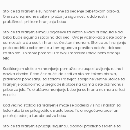
Stolice za hranjenje su namenjene za sedenje bebe tokom obroka.
One su dizajnirane s ciljem pružanja sigurnosti, udobnosti i
praktičnosti prilikom hranjenja bebe.
Stolice za hranjenje imaju pojaseve za vezanje kako bi osigurale da
beba bude sigurna i stabilna dok sedi. Ovo je važno kada dete počne
samostalno da sediti i hrani se čvrstom hranom. Stolica za hranjenje
pruža podršku bebinom telu i omogućava pravilan položaj dok sedi
za stolom. To može pomoći u razvoju motorike i pravilnom držanju
tela.
Korišćenjem stolice za hranjenje pomaže se u uspostavljanju rutine i
navika obroka. Beba će naučiti da sedi za stolom tokom obroka,
pravilnom ponašanju za stolom i razvijati socijalne veštine.Stolice za
hranjenje obično imaju pregrade ili ploče na kojima dete drži hranu i
pribor za jelo. To olakšava hranjenje bebe, jer se hrana ne mora držati
na krilu.
Kod većina stolica za hranjenje može se podesiti visina i naslon za
leđa kako bi se prilagodilo uzrastu bebe. To omogućava pravilan
položaj sedenja i udobnost za bebu.
Stolice za hranjenje pružaju sigurno, udobno i praktično sedenje za