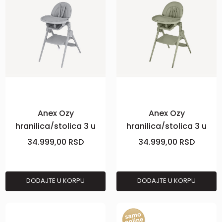
Anex Ozy
Anex Ozy
hranilica/stolica 3 u
hranilica/stolica 3 u
1,siva
1,zelena
34.999,00
RSD
34.999,00
RSD
DODAJTE U KORPU
DODAJTE U KORPU