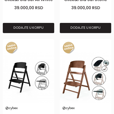
Blue
39.000,00
RSD
39.000,00
RSD
DODAJTE U KORPU
DODAJTE U KORPU