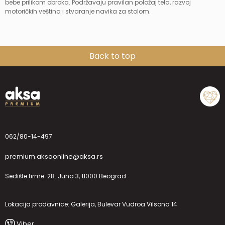
bebe prilikom obroka. Podržavaju pravilan položaj tela, razvoj
motoričkih veština i stvaranje navika za stolom.
Back to top
062/80-14-497
premium.aksaonline@aksa.rs
Sedište firme: 28. Juna 3, 11000 Beograd
Lokacija prodavnice: Galerija, Bulevar Vudroa Vilsona 14
Viber