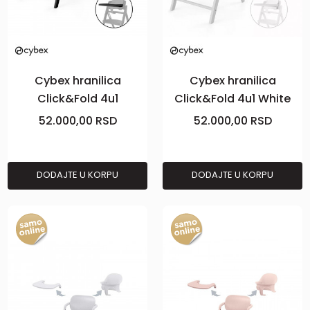
Cybex hranilica
Cybex hranilica
Click&Fold 4u1
Click&Fold 4u1 White
Stunning Black
52.000,00
RSD
52.000,00
RSD
DODAJTE U KORPU
DODAJTE U KORPU