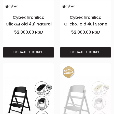
Cybex hranilica
Cybex hranilica
Click&Fold 4u1 Natural
Click&Fold 4u1 Stone
Blue
52.000,00
RSD
52.000,00
RSD
DODAJTE U KORPU
DODAJTE U KORPU