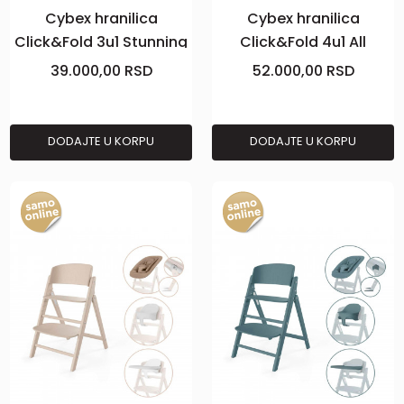
Cybex hranilica
Cybex hranilica
Click&Fold 3u1 Stunning
Click&Fold 4u1 All
Black
Natural Dark
39.000,00
RSD
52.000,00
RSD
DODAJTE U KORPU
DODAJTE U KORPU