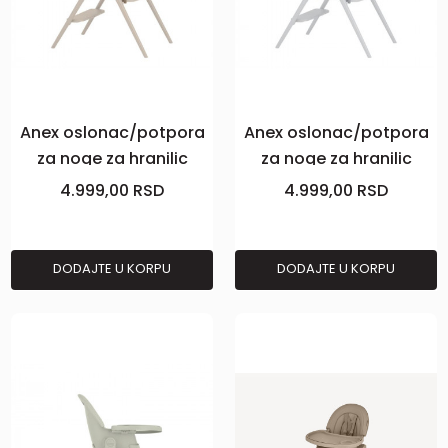
Anex oslonac/potpora
Anex oslonac/potpora
za noge za hranilic
za noge za hranilic
Ozy,fluff
Ozy,shade
4.999,00
RSD
4.999,00
RSD
DODAJTE U KORPU
DODAJTE U KORPU