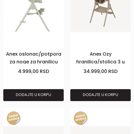
Anex oslonac/potpora
Anex Ozy
za noge za hranilicu
hranilica/stolica 3 u
Ozy,june
1,Fluff
4.999,00
RSD
34.999,00
RSD
DODAJTE U KORPU
DODAJTE U KORPU