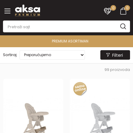
0
0
PREMIUM ASORTIMAN
Sortiraj
Filteri
99
proizvoda