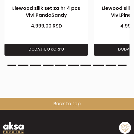
Liewood silik set za hr 4 pcs
Liewood silik
Vivi,PandaSandy
Vivi,Pin
4.999,00
RSD
4.999
DODAJTE U KORPU
DODAJT
Back to top