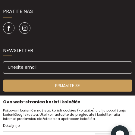
PRATITE NAS
NEWSLETTER
PRIJAVITE SE
Ova web-stranica koristi kolačiće
Poštovani korisniče, naš sajt koristi cookies (kolačiće) u cilju poboljšanja
korisničkog iskustva. Ukoliko nastavite da pregledate i koristite našu
Internet prodavnicu slažete se sa upotrebom kolačića.
Detaljnije