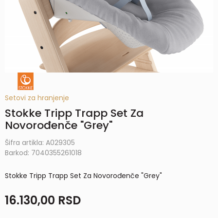
Setovi za hranjenje
Stokke Tripp Trapp Set Za
Novorođenče "Grey"
Šifra artikla:
A029305
Barkod:
7040355261018
Stokke Tripp Trapp Set Za Novorođenče "Grey"
16.130,00
RSD