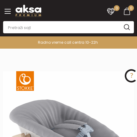
0
0
Radno vreme call centra 10-22h