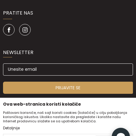
PRATITE NAS
NEWSLETTER
PRIJAVITE SE
Ova web-stranica koristi kolačiće
Poštovani korisniče, naš sajt koristi cookies (kolačiće) u cilju poboljšanja
korisničkog iskustva. Ukoliko nastavite da pregledate i koristite našu
Internet prodavnicu slažete se sa upotrebom kolačića.
Detaljnije