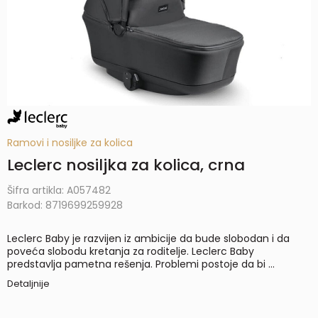
Ramovi i nosiljke za kolica
Leclerc nosiljka za kolica, crna
Šifra artikla:
A057482
Barkod:
8719699259928
Leclerc Baby je razvijen iz ambicije da bude slobodan i da
poveća slobodu kretanja za roditelje. Leclerc Baby
predstavlja pametna rešenja. Problemi postoje da bi
...
Detaljnije