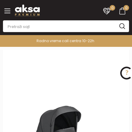
0
0
Radno vreme call centra 10-22h