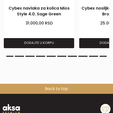
Cybex navlaka za kolica Mios
Cybex nosiljka
Style 4.0. Sage Green
Brow
31.000,00
RSD
25.00
DODAJTE U KORPU
DODAJT
Back to top