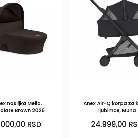
x nosiljka Melio,
Anex Air-Q korpa za 
olate Brown 2026
ljubimce, Muna
.000,00
RSD
24.999,00
RS