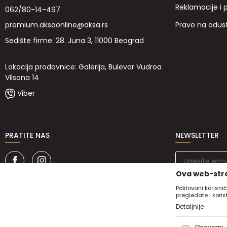
Reklamacije i 
062/80-14-497
Pravo na odus
premium.aksaonline@aksa.rs
Sedište firme: 28. Juna 3, 11000 Beograd
Lokacija prodavnice: Galerija, Bulevar Vudroa
Vilsona 14
Viber
PRATITE NAS
NEWSLETTER
Ova web-stra
Poštovani korisnič
pregledate i kori
Detaljnije