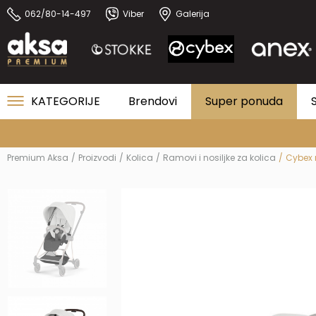
062/80-14-497
Viber
Galerija
KATEGORIJE
Brendovi
Super ponuda
Premium Aksa
Proizvodi
Kolica
Ramovi i nosiljke za kolica
Cybex n