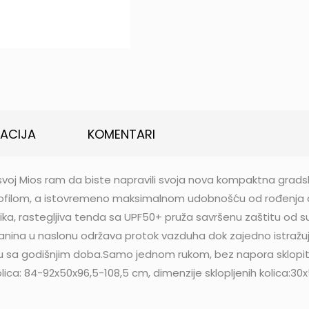
KACIJA
KOMENTARI
svoj Mios ram da biste napravili svoja nova kompaktna gradska
profilom, a istovremeno maksimalnom udobnošću od rođenja d
lika, rastegljiva tenda sa UPF50+ pruža savršenu zaštitu od sun
anina u naslonu održava protok vazduha dok zajedno istražu
ladu sa godišnjim doba.Samo jednom rukom, bez napora sklopite
lica: 84-92x50x96,5-108,5 cm, dimenzije sklopljenih kolica:30x