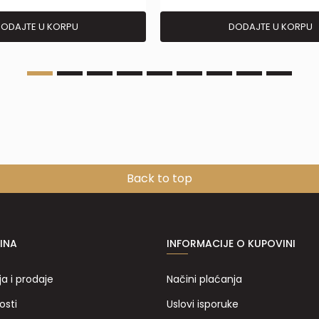
ODAJTE U KORPU
DODAJTE U KORPU
Back to top
INA
INFORMACIJE O KUPOVINI
ja i prodaje
Načini plaćanja
osti
Uslovi isporuke