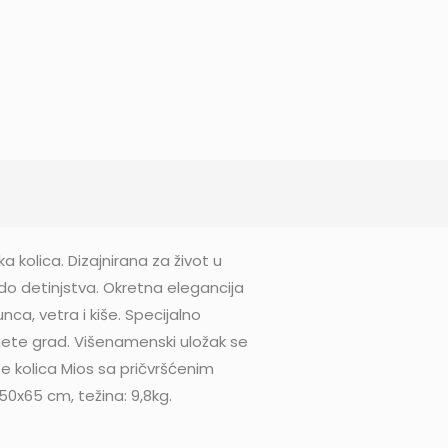
 kolica. Dizajnirana za život u
o detinjstva. Okretna elegancija
ca, vetra i kiše. Specijalno
jete grad. Višenamenski uložak se
 kolica Mios sa pričvršćenim
50x65 cm, težina: 9,8kg.