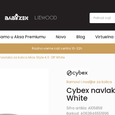
Pretraži sajt
Samo u Aksa Premiumu
Novo
Blog
Virtuelna 
Radno vreme call centra 10-22h
avlaka za kolica Mios Style 4.0. Off White
Ramovi i nosiljke za kolica
Cybex navlaka
White
Šifra artikla:
A105858
Barkod:
4063846551996