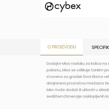
O PROIZVODU
SPECIFI
Dodajte Mios navlaku za kolica na 
pokretu, Mios se odlikuje tankim 
stvorena za gradski život.Ekstra ve
dizajnirana prozračna mrežasta tk
lako može dodati ili ukloniti u sk
sedištem.Dimenzije rasklopljenih ko