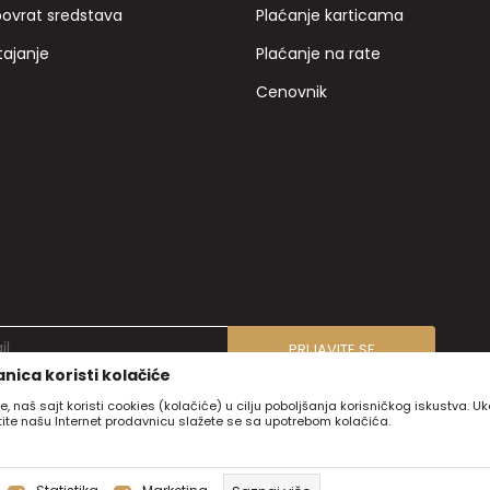
povrat sredstava
Plaćanje karticama
tajanje
Plaćanje na rate
Cenovnik
PRIJAVITE SE
nica koristi kolačiće
e, naš sajt koristi cookies (kolačiće) u cilju poboljšanja korisničkog iskustva. U
stite našu Internet prodavnicu slažete se sa upotrebom kolačića.