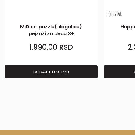
MiDeer puzzle(slagalice)
Hopps
pejzaži za decu 3+
1.990,00
RSD
2
DODAJTE U KORPU
D