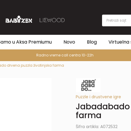
Pretraži sajt
Samo u Aksa Premiumu
Novo
Blog
Virtuelna 
Radno vreme call centra 10-22h
o drvena puzzla životinjska farma
Puzzle i drustvene igre
Jabadabado d
farma
Šifra artikla:
A072532