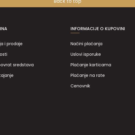
Back to top
INA
INFORMACIJE O KUPOVINI
ja i prodaje
Načini plaćanja
osti
Uslovi isporuke
povrat sredstava
Plaćanje karticama
tajanje
Plaćanje na rate
Cenovnik