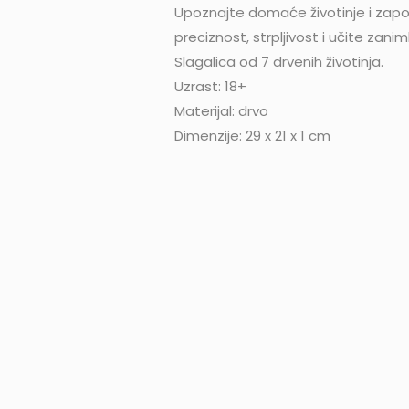
Upoznajte domaće životinje i započn
preciznost, strpljivost i učite zaniml
Slagalica od 7 drvenih životinja.
Uzrast: 18+
Materijal: drvo
Dimenzije: 29 x 21 x 1 cm