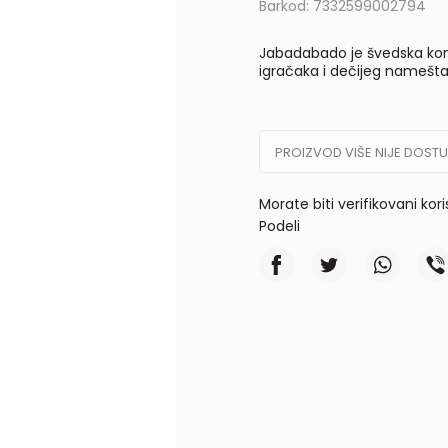
Barkod:
7332599002794
Jabadabado je švedska kom
igračaka i dečijeg namešta
PROIZVOD VIŠE NIJE DOST
Morate biti verifikovani kor
Podeli