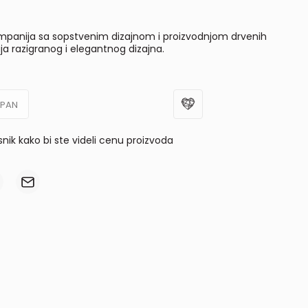
panija sa sopstvenim dizajnom i proizvodnjom drvenih
ja razigranog i elegantnog dizajna.
UPAN
isnik kako bi ste videli cenu proizvoda