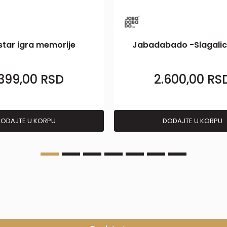
tar igra memorije
Jabadabado -Slagalic
.399,00
RSD
2.600,00
RS
ODAJTE U KORPU
DODAJTE U KORPU