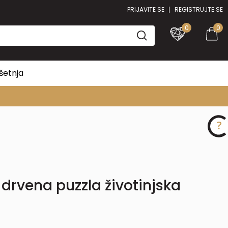
PRIJAVITE SE
REGISTRUJTE SE
0
0
šetnja
rvena puzzla životinjska