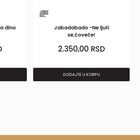
a dino
Jabadabado -Ne ljuti
se,čoveče!
D
2.350,00
RSD
DODAJTE U KORPU