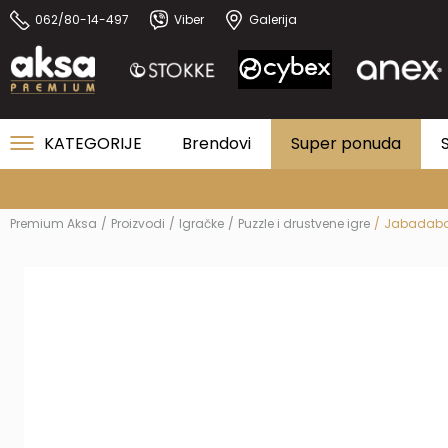
062/80-14-497
Viber
Galerija
KATEGORIJE
Brendovi
Super ponuda
Premium Aksa
Proizvodi
Igračke
Puzzle i drustvene igre
Jabadabad