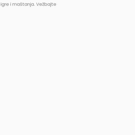
 igre i maštanja. Vežbajte