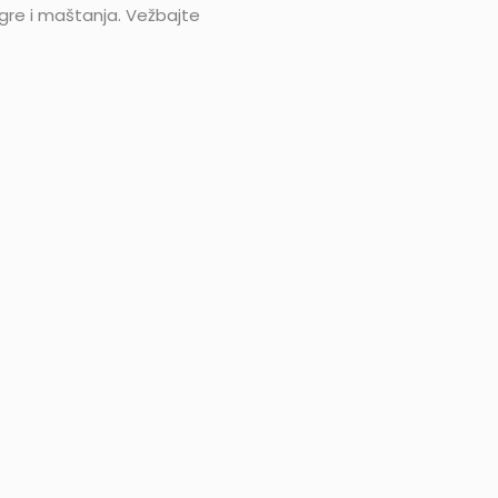
 igre i maštanja. Vežbajte