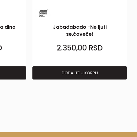
a dino
Jabadabado -Ne ljuti
se,čoveče!
D
2.350,00
RSD
DODAJTE U KORPU