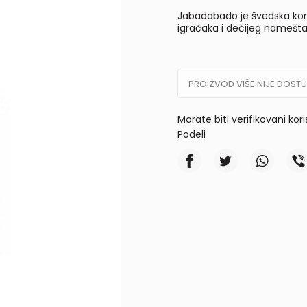
Jabadabado je švedska kom
igračaka i dečijeg namešta
PROIZVOD VIŠE NIJE DOST
Morate biti verifikovani kor
Podeli