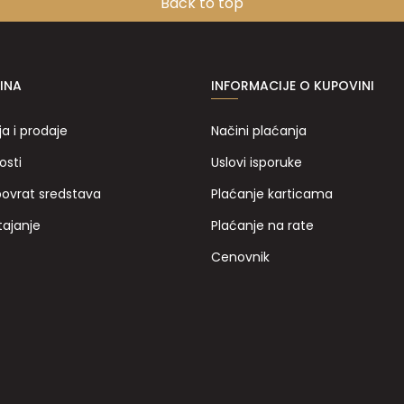
Back to top
INA
INFORMACIJE O KUPOVINI
ja i prodaje
Načini plaćanja
osti
Uslovi isporuke
povrat sredstava
Plaćanje karticama
tajanje
Plaćanje na rate
Cenovnik