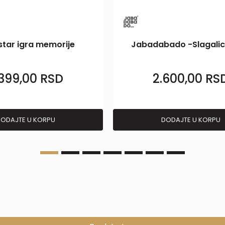
tar igra memorije
Jabadabado -Slagalic
.399,00
RSD
2.600,00
RS
ODAJTE U KORPU
DODAJTE U KORPU