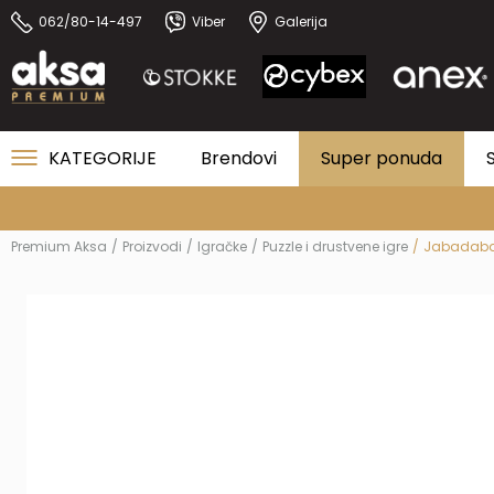
062/80-14-497
Viber
Galerija
KATEGORIJE
Brendovi
Super ponuda
Premium Aksa
Proizvodi
Igračke
Puzzle i drustvene igre
Jabadaba