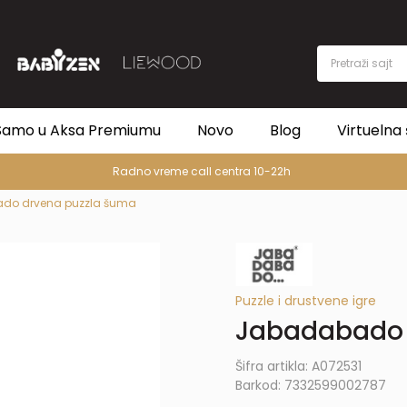
Pretraži sajt
Samo u Aksa Premiumu
Novo
Blog
Virtuelna 
Radno vreme call centra 10-22h
do drvena puzzla šuma
Puzzle i drustvene igre
Jabadabado 
Šifra artikla:
A072531
Barkod:
7332599002787