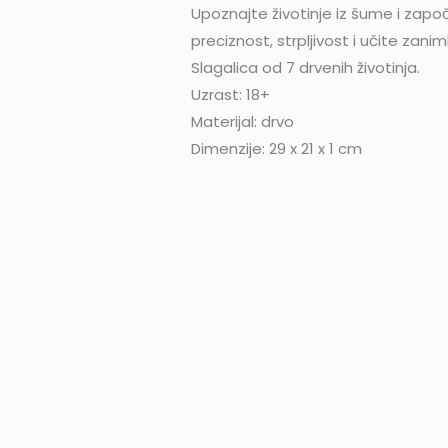
Upoznajte životinje iz šume i započ
preciznost, strpljivost i učite zaniml
Slagalica od 7 drvenih životinja.
Uzrast: 18+
Materijal: drvo
Dimenzije: 29 x 21 x 1 cm