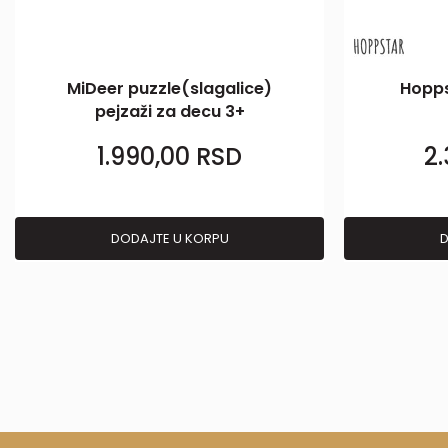
MiDeer puzzle(slagalice)
Hopps
pejzaži za decu 3+
1.990,00
RSD
2
DODAJTE U KORPU
D