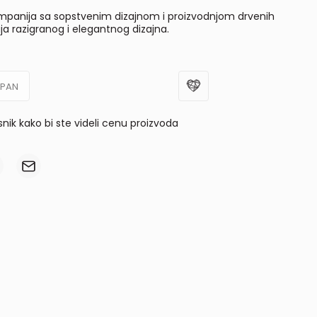
panija sa sopstvenim dizajnom i proizvodnjom drvenih
ja razigranog i elegantnog dizajna.
UPAN
isnik kako bi ste videli cenu proizvoda