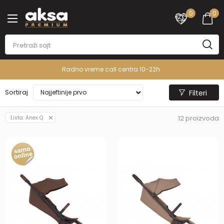
0
0
Radno vreme call centra 10-22h
Sortiraj
Filteri
12
proizvoda
Lista: Anex Q