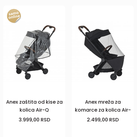
Anex zaštita od kise za
Anex mreža za
kolica Air-Q
komarce za kolica Air-
Q, black
3.999,00
RSD
2.499,00
RSD