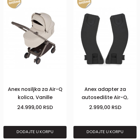
Anex nosiljka za Air-Q
Anex adapter za
kolica, Vanille
autosedište Air-Q,
black
24.999,00
RSD
2.999,00
RSD
DODAJTE U KORPU
DODAJTE U KORPU