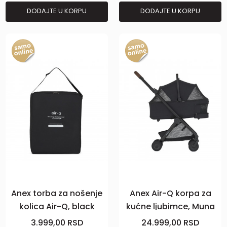
DODAJTE U KORPU
DODAJTE U KORPU
Anex torba za nošenje
Anex Air-Q korpa za
kolica Air-Q, black
kućne ljubimce, Muna
3.999,00
RSD
24.999,00
RSD