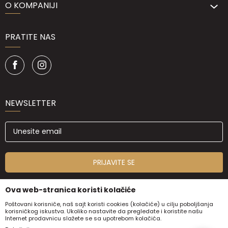
O KOMPANIJI
PRATITE NAS
NEWSLETTER
PRIJAVITE SE
Ova web-stranica koristi kolačiće
Poštovani korisniče, naš sajt koristi cookies (kolačiće) u cilju poboljšanja
korisničkog iskustva. Ukoliko nastavite da pregledate i koristite našu
Internet prodavnicu slažete se sa upotrebom kolačića.