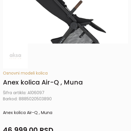
Osnovni modeli kolica
Anex kolica Air-Q , Muna
Šifra artikla:
A106097
Barkod:
8885020503890
Anex kolica Air-Q , Muna
46.999,00
RSD