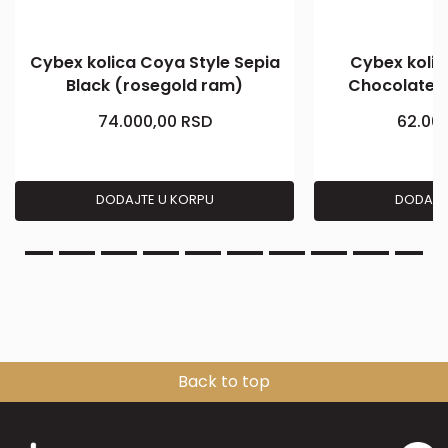
Cybex kolica Coya Style Sepia
Cybex kolica
Black (rosegold ram)
Chocolate 
74.000,00
RSD
62.00
DODAJTE U KORPU
DODAJT
Back to top