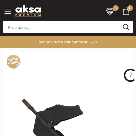
0
0
Radno vreme call centra 10-22h