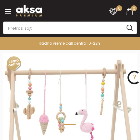
0
0
Radno vreme call centra 10-22h