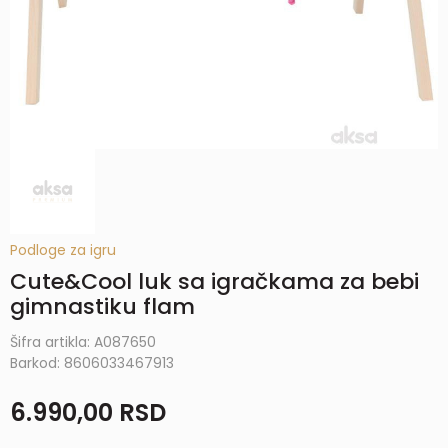
Podloge za igru
Cute&Cool luk sa igračkama za bebi
gimnastiku flam
Šifra artikla:
A087650
Barkod:
8606033467913
6.990,00
RSD