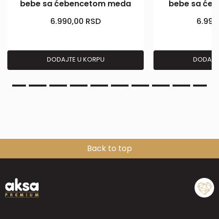
bebe sa ćebencetom meda
bebe sa će
6.990,00
RSD
6.990
DODAJTE U KORPU
DODAJT
Back to top