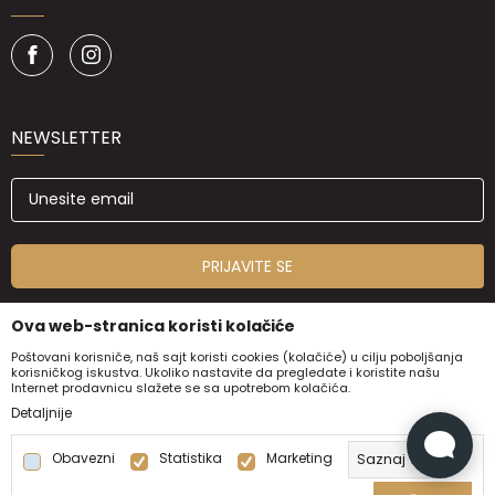
NEWSLETTER
PRIJAVITE SE
Ova web-stranica koristi kolačiće
Poštovani korisniče, naš sajt koristi cookies (kolačiće) u cilju poboljšanja
korisničkog iskustva. Ukoliko nastavite da pregledate i koristite našu
Internet prodavnicu slažete se sa upotrebom kolačića.
Detaljnije
Obavezni
Statistika
Marketing
Saznaj više