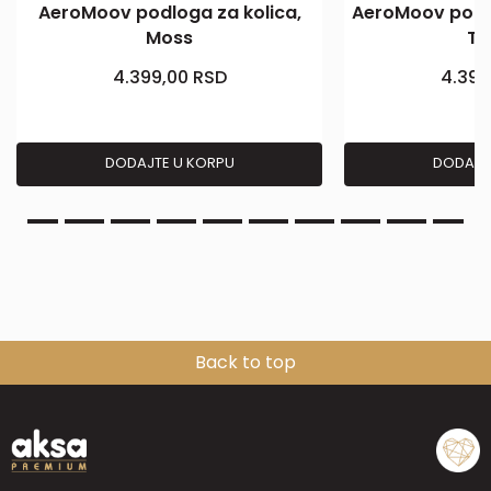
AeroMoov podloga za kolica,
AeroMoov podlo
Moss
Tr
4.399,00
RSD
4.399
DODAJTE U KORPU
DODAJT
Back to top