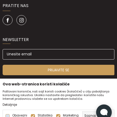
PRATITE NAS
NEWSLETTER
PRIJAVITE SE
Ova web-stranica koristi kolačiće
Poštovani korisniče, naš sajt koristi cookies (kolačiće) u cilju poboljšanja
korisničkog iskustva. Ukoliko nastavite da pregledate i koristite našu
Internet prodavnicu slažete se sa upotrebom kolačića.
Detaljnije
Obavezni
Statistika
Marketing
Saznaj više