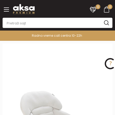
0
0
Radno vreme call centra 10-22h