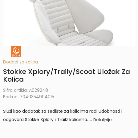
Dodaci za kolica
Stokke Xplory/Traily/Scoot Uložak Za
Kolica
Šifra artikla:
A029248
Barkod:
7040354904015
Služi kao dodatak za sedište za kolicima radi udobnosti i
odgovara Stokke Xplory i Trailz kolicima.
...
Detaljnije